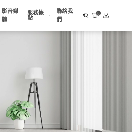
影音媒
聯絡我
服務據
0
點
體
們