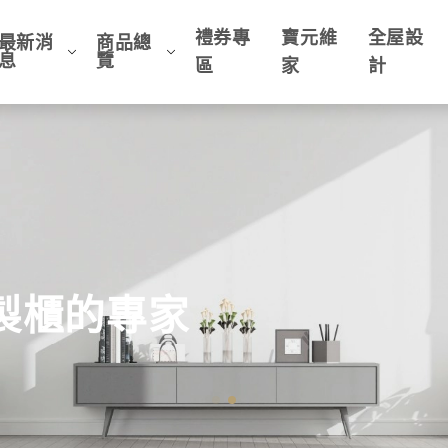
禮券專
寶元維
全屋設
最新消
商品總
息
覽
區
家
計
客製櫃的專家