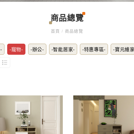
商品總覽
首頁
/
商品總覽
-
-寵物-
-辦公-
-智能居家-
-特惠專區-
-寶元維家