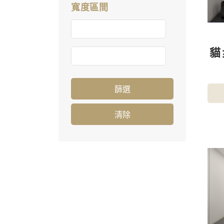
寬度區間
貓
篩選
清除