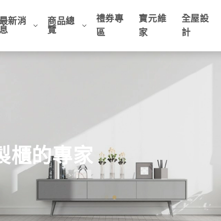
禮券專
寶元維
全屋設
最新消
商品總
息
覽
區
家
計
客製櫃的專家