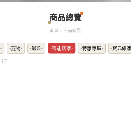
商品總覽
首頁
/
商品總覽
-
-寵物-
-辦公-
-智能居家-
-特惠專區-
-寶元維家