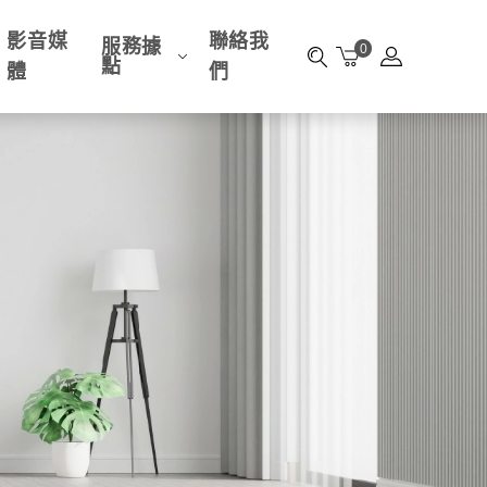
影音媒
聯絡我
服務據
0
點
體
們