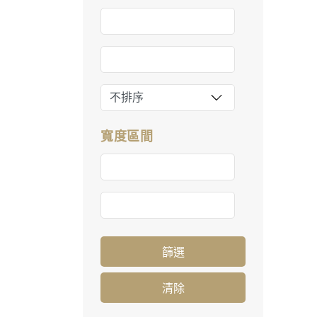
寬度區間
篩選
清除