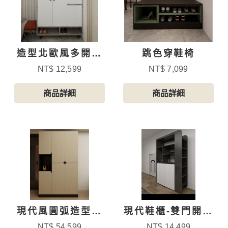
造型北歐風多開門
跳色穿鞋椅
鞋櫃
NT$ 12,599
NT$ 7,099
商品詳細
商品詳細
現代風圓弧造型六
現代鞋櫃-雙門開放
門鞋櫃
隔間
NT$ 54,599
NT$ 14,499