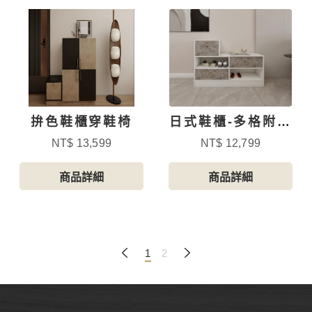
拚色鞋櫃穿鞋椅
日式鞋櫃-多格附抽
屜-2
NT$ 13,599
NT$ 12,799
商品詳細
商品詳細
1
2