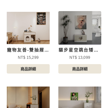
寵物友善-雙抽屜貓
貓步星空跳台矮櫃-
砂櫃-5
下開門櫃
NT$ 15,299
NT$ 13,099
商品詳細
商品詳細