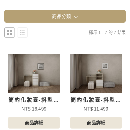
商品分類
顯示 1 - 7 的 7 結果
簡約化妝臺-斜型附
簡約化妝臺-斜型附
側櫃
側櫃-2
NT$ 16,499
NT$ 11,499
商品詳細
商品詳細