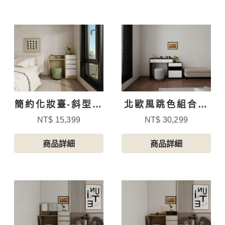
簡約化妝臺-斜型附
北歐風跳色組合梳
側櫃-5
妝臺
NT$ 15,399
NT$ 30,299
商品詳細
商品詳細