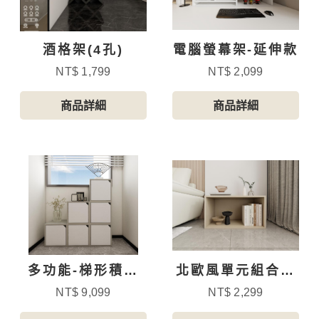
酒格架(4孔)
電腦螢幕架-延伸款
NT$ 1,799
NT$ 2,099
商品詳細
商品詳細
多功能-梯形積木
北歐風單元組合櫃
櫃-1(無背板)
(開放格)A款
NT$ 9,099
NT$ 2,299