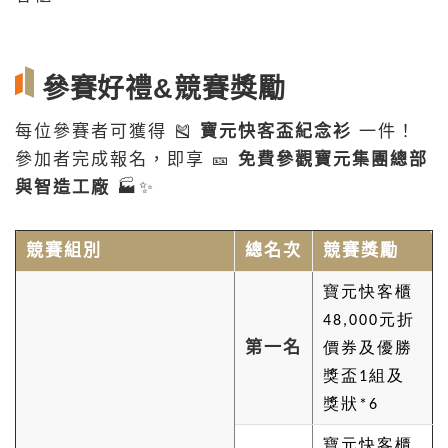
參賽好禮&競賽獎勵
每位參賽者可獲得 🎽
寶元快客盃紀念衫
一件！
參加者完成報名，即享 🎫
免費參觀寶元集團總部
與智造工廠
🏭✨
競賽組別
總名次
競賽獎勵
寶元快客櫃
48,000元折
第一名
價券及優勝
獎盃1組及
獎狀*6
寶元快客櫃