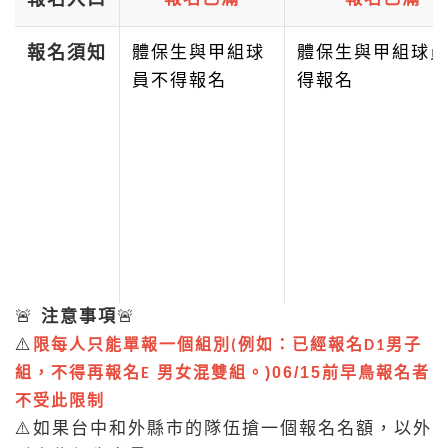
報名須知
體保生與甲組球
體保生與甲組球
員不得報名
得報名
🚨
注意事項
🚨
⚠️
限每人只能單報一個組別
例如：已經報名
男子
(
D1
組，不得再報名
男女混雙組。)06/15前早鳥
報名者
E
不受此限制
⚠️如果台中和外縣市的隊伍搶一個報名名額，以外