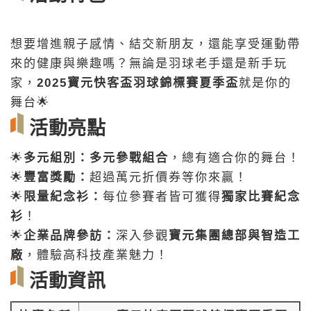
想要增進親子感情、結交新朋友，還能享受運動帶
來的健康與樂趣嗎？無論是羽球老手還是新手玩
家，
2025寶元快客盃羽球錦標賽夏季盃
就是你的
舞台🌟
活動亮點
🌟
多元組別：多元參戰組合
，總有適合你的舞台！
🌟
豐富獎勵：
超過萬元折價券等你來贏！
🌟
限量紀念衫：
每位參賽者皆可獲得
獨家比賽紀念
衫
！
🌟
企業品牌參訪：
深入參觀
寶元集團總部與智造工
廠
，體驗高科技產業魅力！
活動資訊