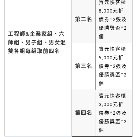
寶元快客櫃
元折
8,000
第二名
價券
張及
*2
優勝獎盃
*2
工程師&企業家組、六
個
師組、男子組、男女混
寶元快客櫃
雙各組每組取前四名
元折
5,000
第三名
價券
張及
*2
優勝獎盃
*2
個
寶元快客櫃
元折
3,000
第四名
價券
張及
*2
優勝獎盃
*2
個