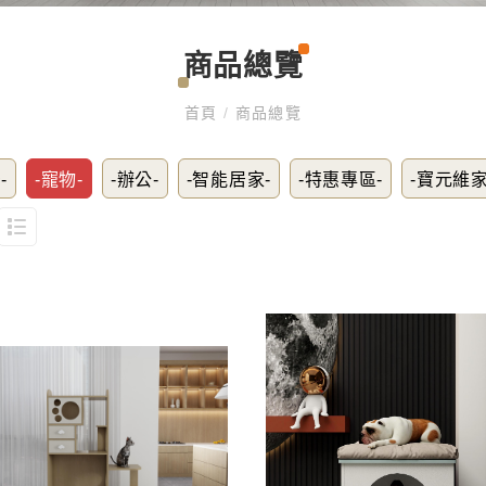
商品總覽
首頁
/
商品總覽
-
-寵物-
-辦公-
-智能居家-
-特惠專區-
-寶元維家