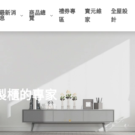
禮券專
寶元維
全屋設
最新消
商品總
息
覽
區
家
計
客製櫃的專家