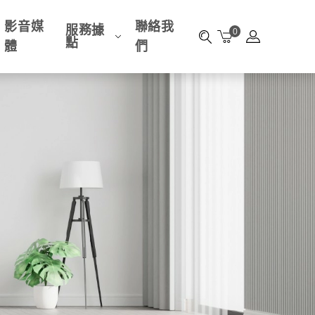
影音媒
聯絡我
服務據
0
點
體
們