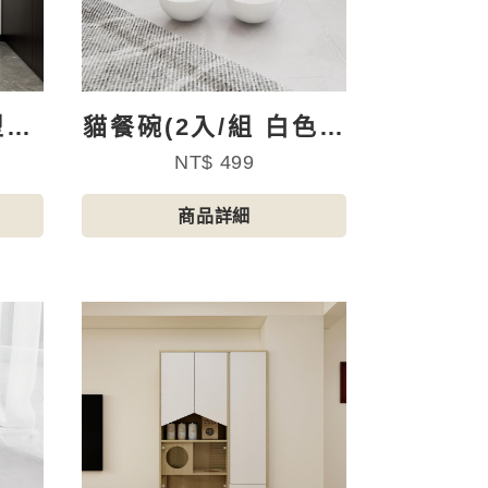
型貓
貓餐碗(2入/組 白色瓷
碗)
NT$ 499
商品詳細