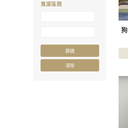
寬度區間
篩選
清除