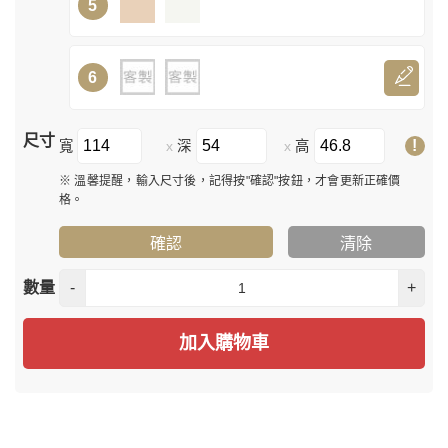
5
6
尺寸
!
寬
深
高
x
x
※ 溫馨提醒，輸入尺寸後，記得按"確認"按鈕，才會更新正確價
格。
確認
清除
數量
-
+
加入購物車