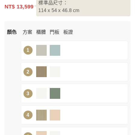
標準品尺寸：
NT$ 13,599
114 x 54 x 46.8
cm
顏色
方案
櫃體
門板
板證
1
2
3
4