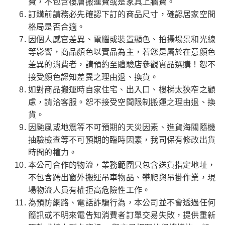
費，不包含樓層搬運費或是家具上牆費。
訂購前請務必先確認下訂的商品尺寸，確認居家空間
格局是否合適。
因個人感官差異、電腦或裝置顯色、拍攝場景和光線
等影響，商品顏色以實品為主，若您是屬於在意顏色
差異的消費者，請預約至體驗店參觀實品選購！恕不
接受顏色認知差異之理由退、換貨。
如對商品搬運時自家住宅、出入口、樓梯太狹窄之顧
慮，請洽客服。恕不接受空間限制搬運之理由退、換
貨。
因颱風或地震等不可預期的天災因素、進貨海關隨機
抽驗檢查等不可預期的臨時因素，我司保有修改出貨
時間的權力。
本公司合作的物流，業務範圍只包含送貨指定地址，
不包含跨出窗外搬運吊車物品、攀爬與吊掛作業，現
場物流人員有權拒高危險性工作。
為預防網路、電話詐騙行為，本公司並不會透過任何
簡訊或不明來電告知消費者訂單交易失敗，提供重新