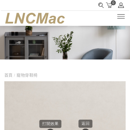
0
首頁
/
寵物穿鞋椅