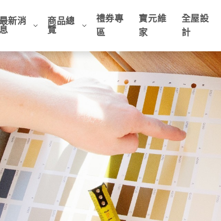
禮券專
寶元維
全屋設
最新消
商品總
息
覽
區
家
計