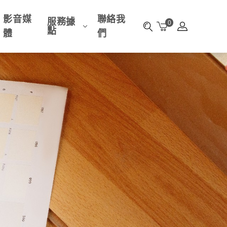
影音媒
聯絡我
服務據
0
點
體
們