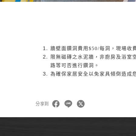
牆壁面鑽洞費用$50/每洞，現場收
限無磁磚之水泥牆，非廚房及浴室
路等可否進行鑽洞。
為確保家居安全以免家具傾倒造成危
分享到