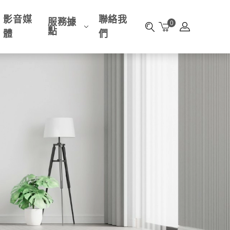
影音媒
聯絡我
服務據
0
點
體
們