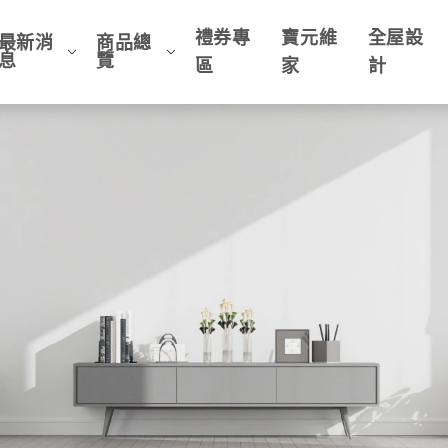
禮券專
寶元維
全屋設
最新消
商品總
息
覽
區
家
計