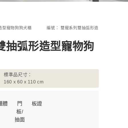
造型寵物狗狗犬櫃
編號：
雙寵系列雙抽弧形造
雙抽弧形造型寵物狗
標準品尺寸：
160 x 60 x 110
cm
櫃體
門
板證
板/
抽面