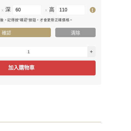
深
高
!
x
x
寸後，記得按"確認"按鈕，才會更新正確價格。
確認
清除
+
加入購物車