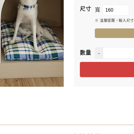
尺寸
寬
※ 溫馨提醒，輸入尺
-
數量