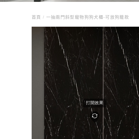
首頁
/
一抽兩門斜型寵物狗狗犬櫃-可放狗籠款