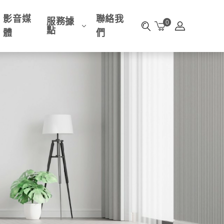
影音媒
聯絡我
服務據
0
點
體
們