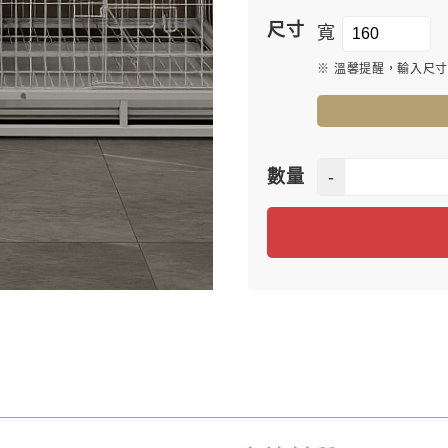
尺寸
寬
※ 溫馨提醒，輸入尺
-
數量