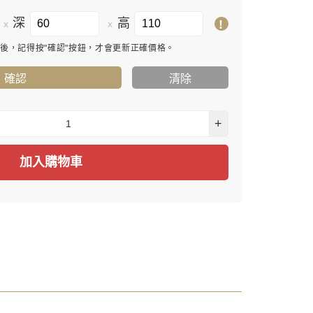
深
高
!
x
x
寸後，記得按"確認"按鈕，才會更新正確價格。
確認
清除
+
加入購物車