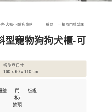
狗狗犬櫃-可放狗籠款
編號：
一抽兩門斜型寵
斜型寵物狗狗犬櫃-可
標準品尺寸：
160 x 60 x 110
cm
櫃體
門
板證
板/
抽頭