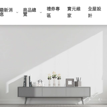
禮券專
寶元維
全屋設
最新消
商品總
息
覽
區
家
計