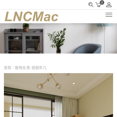
0
首頁
/
寵物友善-遊戲茶几