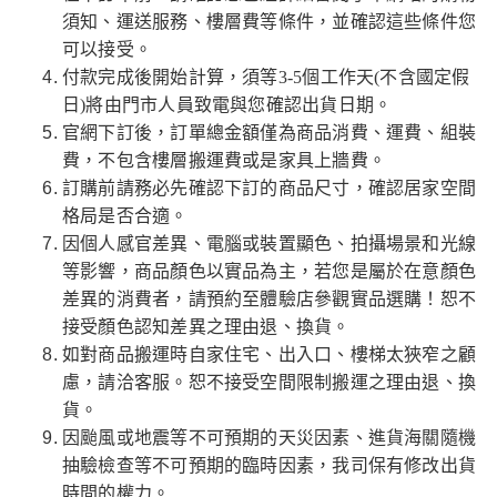
須知、運送服務、樓層費等條件，並確認這些條件您
可以接受。
付款完成後開始計算，須等3-5個工作天(不含國定假
日)將由門市人員致電與您確認出貨日期。
官網下訂後，訂單總金額僅為商品消費、運費、組裝
費，不包含樓層搬運費或是家具上牆費。
訂購前請務必先確認下訂的商品尺寸，確認居家空間
格局是否合適。
因個人感官差異、電腦或裝置顯色、拍攝場景和光線
等影響，商品顏色以實品為主，若您是屬於在意顏色
差異的消費者，請預約至體驗店參觀實品選購！恕不
接受顏色認知差異之理由退、換貨。
如對商品搬運時自家住宅、出入口、樓梯太狹窄之顧
慮，請洽客服。恕不接受空間限制搬運之理由退、換
貨。
因颱風或地震等不可預期的天災因素、進貨海關隨機
抽驗檢查等不可預期的臨時因素，我司保有修改出貨
時間的權力。