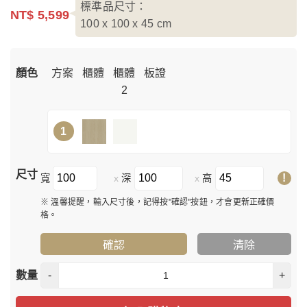
標準品尺寸：
NT$ 5,599
100 x 100 x 45
cm
顏色
方案
櫃體
櫃體
板證
2
1
尺寸
!
寬
深
高
x
x
※ 溫馨提醒，輸入尺寸後，記得按"確認"按鈕，才會更新正確價
格。
確認
清除
數量
-
+