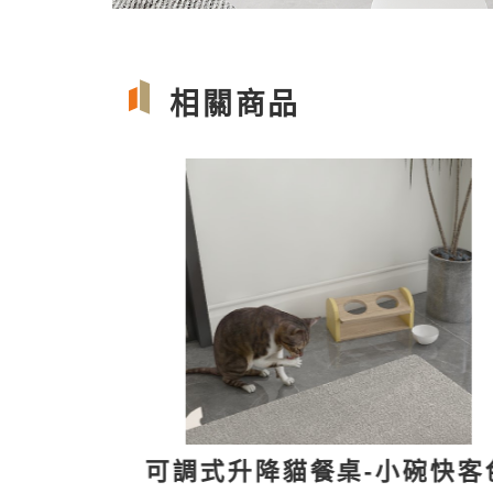
相關商品
碗快客色
寵物友善櫃貓餐桌快客色