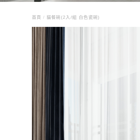
首頁
/
貓餐碗(2入/組 白色瓷碗)