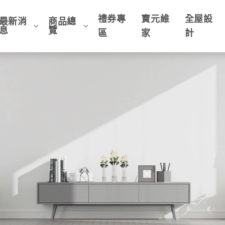
禮券專
寶元維
全屋設
最新消
商品總
息
覽
區
家
計