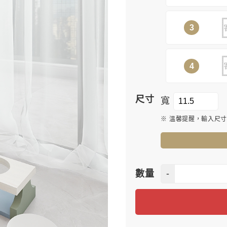
3
4
尺寸
寬
※ 溫馨提醒，輸入尺
-
數量