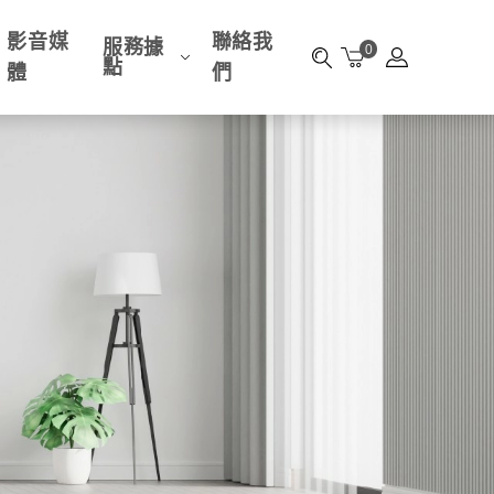
影音媒
聯絡我
服務據
0
點
體
們