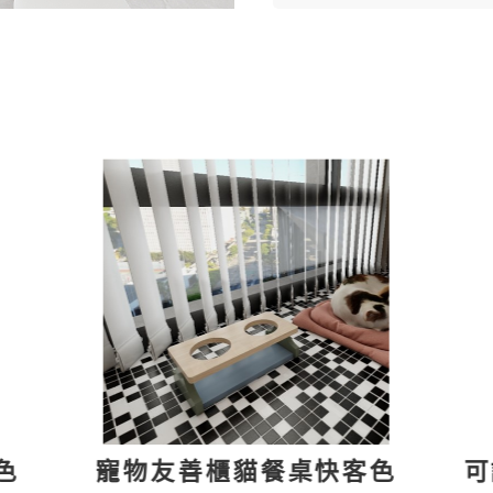
可調式升降貓餐桌-大碗 (絕版品
可