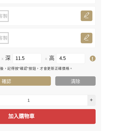
深
高
!
x
x
寸後，記得按"確認"按鈕，才會更新正確價格。
確認
清除
+
加入購物車