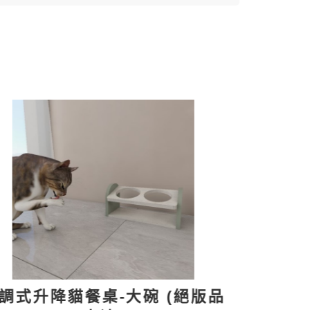
調式貓餐桌(單碗)-大碗 (絕版