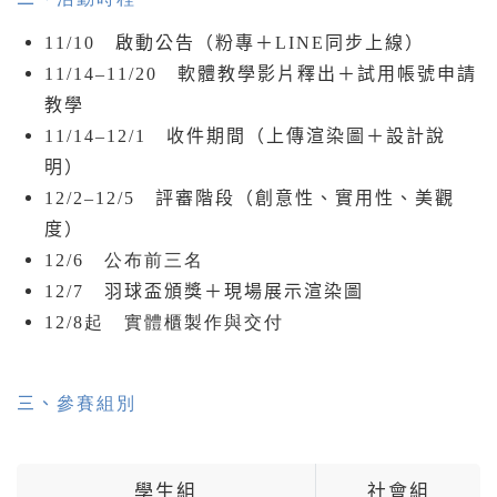
11/10
啟動公告（粉專＋LINE同步上線）
11/14–11/20
軟體教學影片釋出＋試用帳號申請
教學
11/14–12/1
收件期間（上傳渲染圖＋設計說
明）
12/2–12/5
評審階段（創意性、實用性、美觀
度）
12/6 公布前三名
12/7
羽球盃頒獎＋現場展示渲染圖
12/8起 實體櫃製作與交付
三、
參賽組別
學生組
社會組