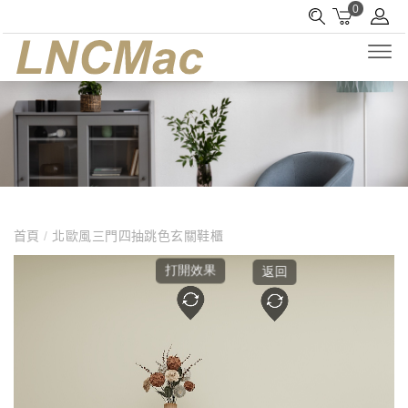
0
首頁
/
北歐風三門四抽跳色玄關鞋櫃