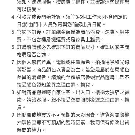
須知、運送服務、樓層費等條件，並確認這些條件您
可以接受。
付款完成後開始計算，須等3-5個工作天(不含國定假
日)將由門市人員致電與您確認出貨日期。
官網下訂後，訂單總金額僅為商品消費、運費、組裝
費，不包含樓層搬運費或是家具上牆費。
訂購前請務必先確認下訂的商品尺寸，確認居家空間
格局是否合適。
因個人感官差異、電腦或裝置顯色、拍攝場景和光線
等影響，商品顏色以實品為主，若您是屬於在意顏色
差異的消費者，請預約至體驗店參觀實品選購！恕不
接受顏色認知差異之理由退、換貨。
如對商品搬運時自家住宅、出入口、樓梯太狹窄之顧
慮，請洽客服。恕不接受空間限制搬運之理由退、換
貨。
因颱風或地震等不可預期的天災因素、進貨海關隨機
抽驗檢查等不可預期的臨時因素，我司保有修改出貨
時間的權力。