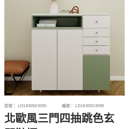
型號：
LD1830503095
編號：
LD1830503095
北歐風三門四抽跳色玄