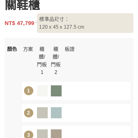
關鞋櫃
標準品尺寸：
NT$ 47,799
120 x 45 x 127.5
cm
顏色
方案
櫃
櫃
板證
體/
體/
門板
門板
1
2
1
2
3