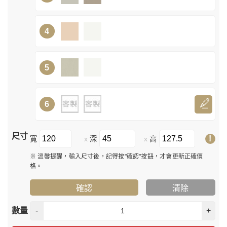
4
5
6
尺寸
!
寬
深
高
x
x
※ 溫馨提醒，輸入尺寸後，記得按"確認"按鈕，才會更新正確價
格。
確認
清除
數量
-
+