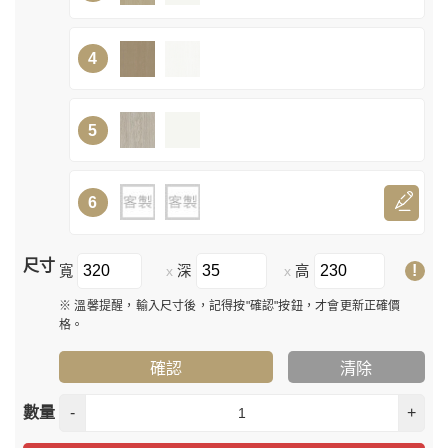
4
5
6
尺寸
!
寬
深
高
x
x
※ 溫馨提醒，輸入尺寸後，記得按"確認"按鈕，才會更新正確價
格。
確認
清除
數量
-
+