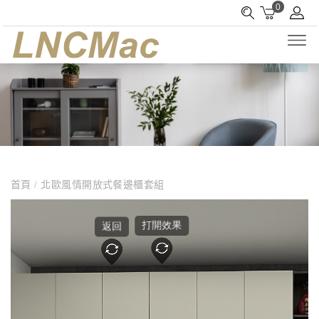
0
首頁
/
北歐風情開放式餐邊櫃套組