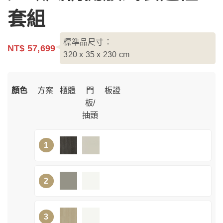
套組
標準品尺寸：
NT$ 57,699
320 x 35 x 230
cm
顏色
方案
櫃體
門
板證
板/
抽頭
1
2
3