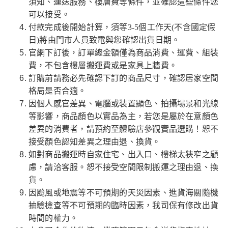
須知、運送服務、樓層費等條件，並確認這些條件您
可以接受。
付款完成後開始計算，須等3-5個工作天(不含國定假
日)將由門市人員致電與您確認出貨日期。
官網下訂後，訂單總金額僅為商品消費、運費、組裝
費，不包含樓層搬運費或是家具上牆費。
訂購前請務必先確認下訂的商品尺寸，確認居家空間
格局是否合適。
因個人感官差異、電腦或裝置顯色、拍攝場景和光線
等影響，商品顏色以實品為主，若您是屬於在意顏色
差異的消費者，請預約至體驗店參觀實品選購！恕不
接受顏色認知差異之理由退、換貨。
如對商品搬運時自家住宅、出入口、樓梯太狹窄之顧
慮，請洽客服。恕不接受空間限制搬運之理由退、換
貨。
因颱風或地震等不可預期的天災因素、進貨海關隨機
抽驗檢查等不可預期的臨時因素，我司保有修改出貨
時間的權力。