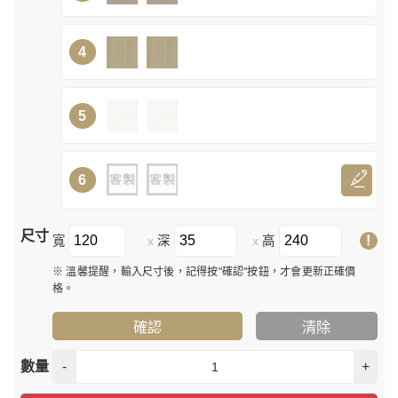
4
5
6
尺寸
!
寬
深
高
x
x
※ 溫馨提醒，輸入尺寸後，記得按"確認"按鈕，才會更新正確價
格。
確認
清除
數量
-
+