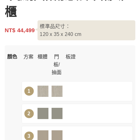
櫃
標準品尺寸：
NT$ 44,499
120 x 35 x 240
cm
顏色
方案
櫃體
門
板證
板/
抽面
1
2
3