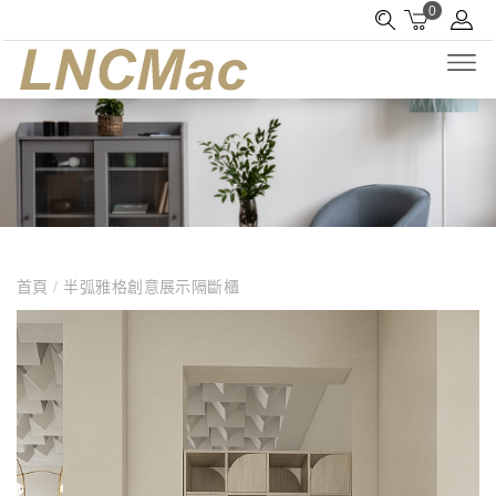
0
首頁
/
半弧雅格創意展示隔斷櫃