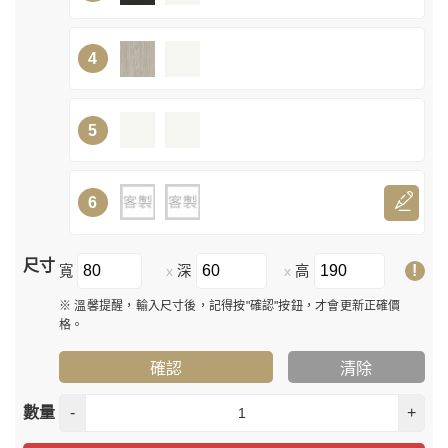
4
5
6
尺寸
!
寬
深
高
x
x
※ 溫馨提醒，輸入尺寸後，記得按"確認"按鈕，才會更新正確價
格。
確認
清除
數量
-
+