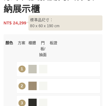
納展示櫃
標準品尺寸：
NT$ 24,299
80 x 60 x 190
cm
顏色
方案
櫃體
門
板證
板/
抽面
1
2
3