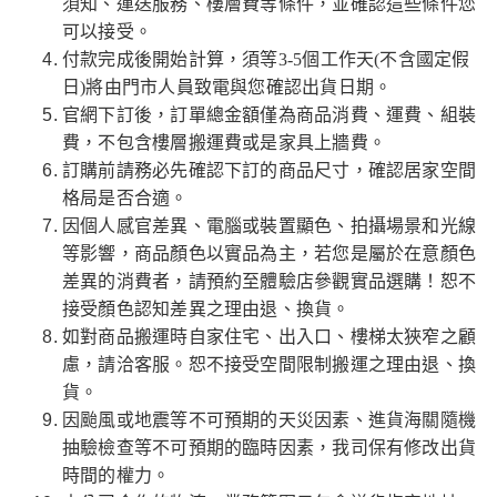
須知、運送服務、樓層費等條件，並確認這些條件您
可以接受。
付款完成後開始計算，須等3-5個工作天(不含國定假
日)將由門市人員致電與您確認出貨日期。
官網下訂後，訂單總金額僅為商品消費、運費、組裝
費，不包含樓層搬運費或是家具上牆費。
訂購前請務必先確認下訂的商品尺寸，確認居家空間
格局是否合適。
因個人感官差異、電腦或裝置顯色、拍攝場景和光線
等影響，商品顏色以實品為主，若您是屬於在意顏色
差異的消費者，請預約至體驗店參觀實品選購！恕不
接受顏色認知差異之理由退、換貨。
如對商品搬運時自家住宅、出入口、樓梯太狹窄之顧
慮，請洽客服。恕不接受空間限制搬運之理由退、換
貨。
因颱風或地震等不可預期的天災因素、進貨海關隨機
抽驗檢查等不可預期的臨時因素，我司保有修改出貨
時間的權力。