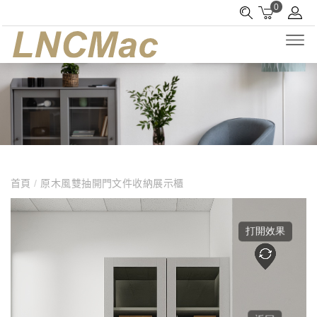
0
首頁
/
原木風雙抽開門文件收納展示櫃