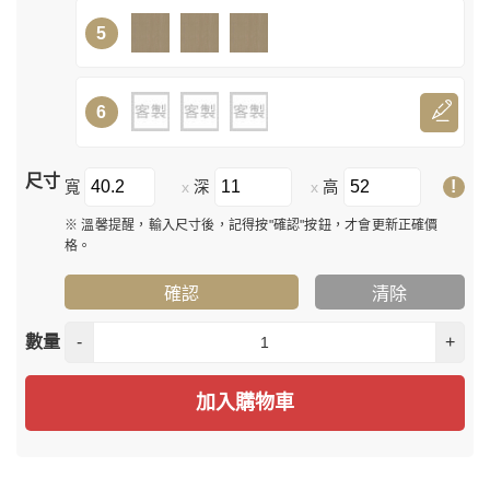
5
6
尺寸
!
寬
深
高
x
x
※ 溫馨提醒，輸入尺寸後，記得按"確認"按鈕，才會更新正確價
格。
確認
清除
數量
-
+
加入購物車