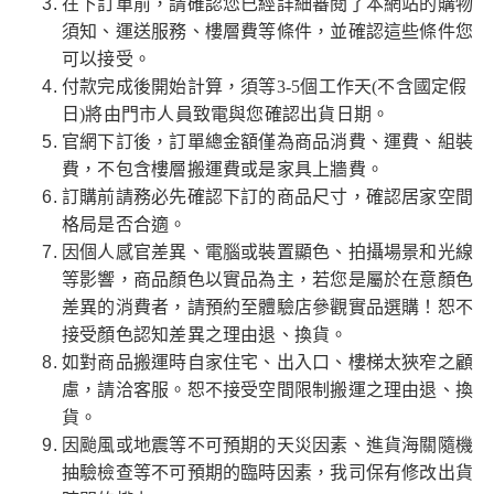
在下訂單前，請確認您已經詳細審閱了本網站的購物
須知、運送服務、樓層費等條件，並確認這些條件您
可以接受。
付款完成後開始計算，須等3-5個工作天(不含國定假
日)將由門市人員致電與您確認出貨日期。
官網下訂後，訂單總金額僅為商品消費、運費、組裝
費，不包含樓層搬運費或是家具上牆費。
訂購前請務必先確認下訂的商品尺寸，確認居家空間
格局是否合適。
因個人感官差異、電腦或裝置顯色、拍攝場景和光線
等影響，商品顏色以實品為主，若您是屬於在意顏色
差異的消費者，請預約至體驗店參觀實品選購！恕不
接受顏色認知差異之理由退、換貨。
如對商品搬運時自家住宅、出入口、樓梯太狹窄之顧
慮，請洽客服。恕不接受空間限制搬運之理由退、換
貨。
因颱風或地震等不可預期的天災因素、進貨海關隨機
抽驗檢查等不可預期的臨時因素，我司保有修改出貨