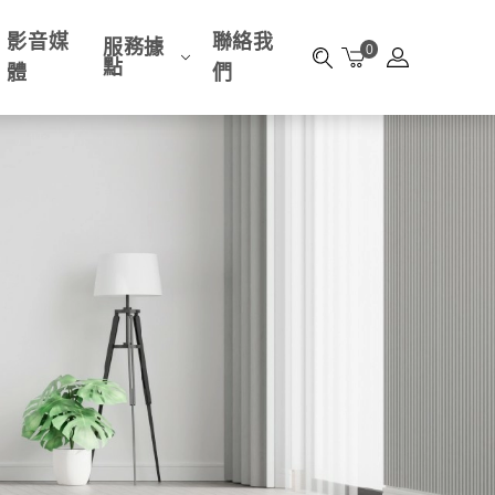
影音媒
聯絡我
服務據
0
點
體
們