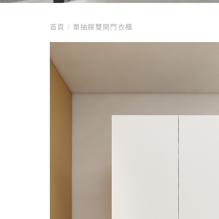
首頁
/
單抽屜雙開門衣櫃