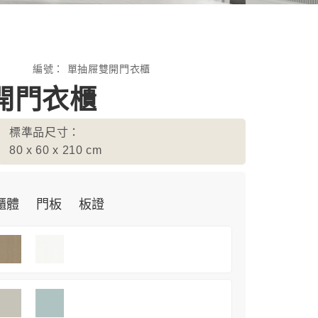
編號：
單抽屜雙開門衣櫃
開門衣櫃
標準品尺寸：
80 x 60 x 210
cm
櫃體
門板
板證