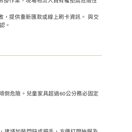
吊掛作業，現場物流人員有權拒高危險性
敗，提供重新匯款或線上刷卡資訊。 與交
確認。
傾倒危險。兒童家具超過60公分務必固定
，建議加裝門鈕或把手，方便打開抽屜及