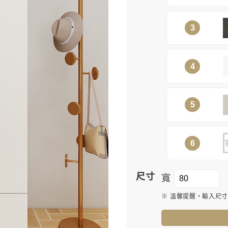
3
4
5
6
尺寸
寬
※ 溫馨提醒，輸入尺