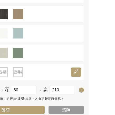
深
高
!
x
x
寸後，記得按"確認"按鈕，才會更新正確價格。
確認
清除