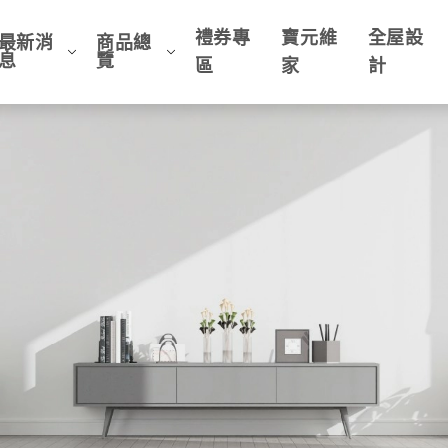
禮券專
寶元維
全屋設
最新消
商品總
息
覽
區
家
計