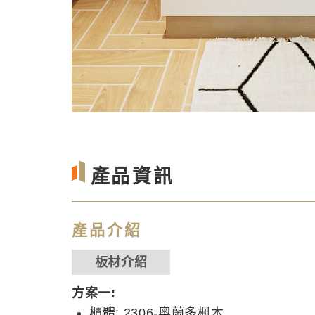
產品資訊
產品介紹
板材介紹
方案一:
櫃體: 2306-奧蘭多楓木