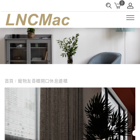
0
首頁
/
寵物友善櫃開口休息邊櫃