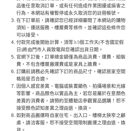
品後任意取消訂單、或有任何造成作業困擾或損害之
行為，本網站有權暫停或永久取消您的註冊帳號。
在下訂單前，請確認您已經詳細審閱了本網站的購物
須知、運送服務、樓層費等條件，並確認這些條件您
可以接受。
付款完成後開始計算，須等3-5個工作天(不含國定假
日)將由門市人員致電與您確認出貨日期。
官網下訂後，訂單總金額僅為商品消費、運費、組裝
費，不包含樓層搬運費或是家具上牆費。
訂購前請務必先確認下訂的商品尺寸，確認居家空間
格局是否合適。
因個人感官差異、電腦或裝置顯色、拍攝場景和光線
等影響，商品顏色以實品為主，若您是屬於在意顏色
差異的消費者，請預約至體驗店參觀實品選購！恕不
接受顏色認知差異之理由退、換貨。
如對商品搬運時自家住宅、出入口、樓梯太狹窄之顧
慮，請洽客服。恕不接受空間限制搬運之理由退、換
貨。