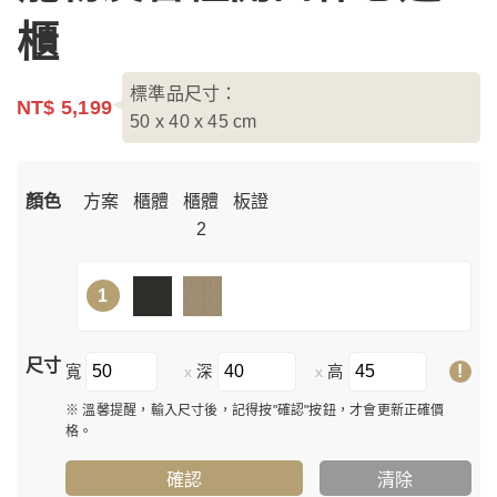
櫃
標準品尺寸：
NT$ 5,199
50 x 40 x 45
cm
顏色
方案
櫃體
櫃體
板證
2
1
尺寸
!
寬
深
高
x
x
※ 溫馨提醒，輸入尺寸後，記得按"確認"按鈕，才會更新正確價
格。
確認
清除