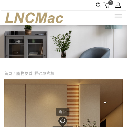
0
首頁
/
寵物友善-貓砂單盆櫃