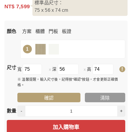
標準品尺寸：
NT$ 7,599
75 x 56 x 74
cm
顏色
方案
櫃體
門板
板證
1
尺寸
!
寬
深
高
x
x
※ 溫馨提醒，輸入尺寸後，記得按"確認"按鈕，才會更新正確價
格。
確認
清除
數量
-
+
加入購物車