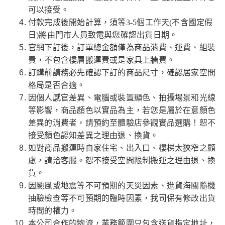
可以接受。
付款完成後開始計算，須等3-5個工作天(不含國定假
日)將由門市人員致電與您確認出貨日期。
官網下訂後，訂單總金額僅為商品消費、運費、組裝
費，不包含樓層搬運費或是家具上牆費。
訂購前請務必先確認下訂的商品尺寸，確認居家空間
格局是否合適。
因個人感官差異、電腦或裝置顯色、拍攝場景和光線
等影響，商品顏色以實品為主，若您是屬於在意顏色
差異的消費者，請預約至體驗店參觀實品選購！恕不
接受顏色認知差異之理由退、換貨。
如對商品搬運時自家住宅、出入口、樓梯太狹窄之顧
慮，請洽客服。恕不接受空間限制搬運之理由退、換
貨。
因颱風或地震等不可預期的天災因素、進貨海關隨機
抽驗檢查等不可預期的臨時因素，我司保有修改出貨
時間的權力。
本公司合作的物流，業務範圍只包含送貨指定地址，