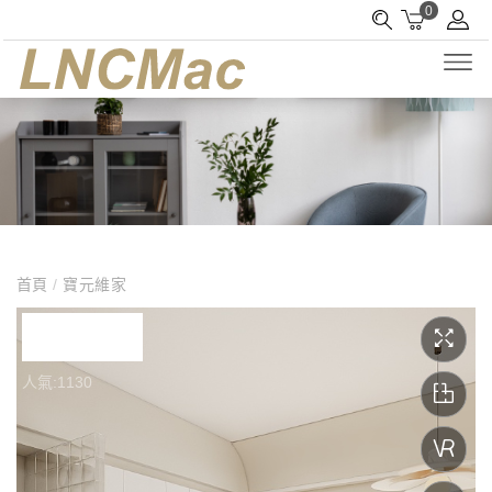
0
首頁
/
寶元維家