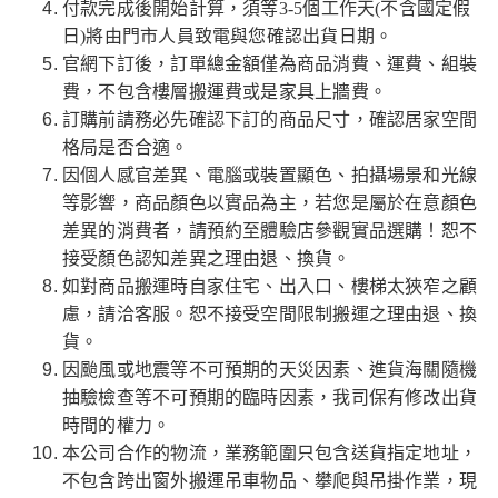
付款完成後開始計算，須等3-5個工作天(不含國定假
日)將由門市人員致電與您確認出貨日期。
官網下訂後，訂單總金額僅為商品消費、運費、組裝
費，不包含樓層搬運費或是家具上牆費。
訂購前請務必先確認下訂的商品尺寸，確認居家空間
格局是否合適。
因個人感官差異、電腦或裝置顯色、拍攝場景和光線
等影響，商品顏色以實品為主，若您是屬於在意顏色
差異的消費者，請預約至體驗店參觀實品選購！恕不
接受顏色認知差異之理由退、換貨。
如對商品搬運時自家住宅、出入口、樓梯太狹窄之顧
慮，請洽客服。恕不接受空間限制搬運之理由退、換
貨。
因颱風或地震等不可預期的天災因素、進貨海關隨機
抽驗檢查等不可預期的臨時因素，我司保有修改出貨
時間的權力。
本公司合作的物流，業務範圍只包含送貨指定地址，
不包含跨出窗外搬運吊車物品、攀爬與吊掛作業，現