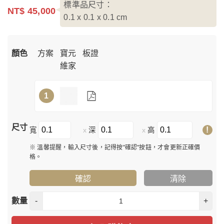
標準品尺寸：
NT$ 45,000
0.1 x 0.1 x 0.1
cm
顏色
方案
寶元
板證
維家
1
尺寸
!
寬
深
高
x
x
※ 溫馨提醒，輸入尺寸後，記得按"確認"按鈕，才會更新正確價
格。
確認
清除
數量
-
+