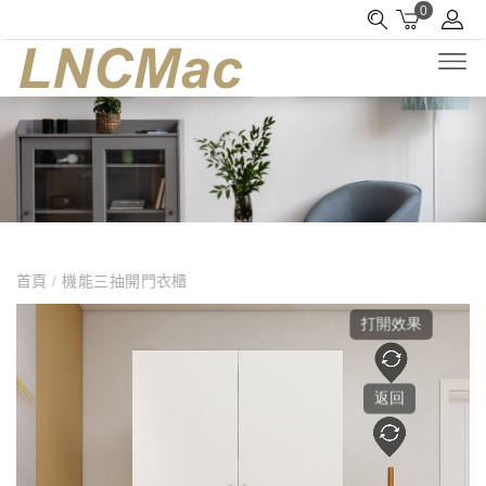
0
首頁
/
機能三抽開門衣櫃