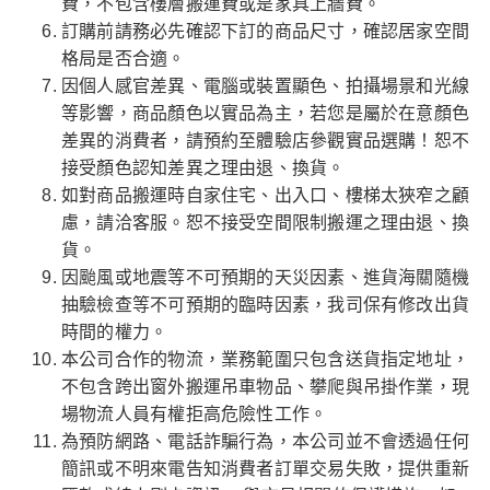
費，不包含樓層搬運費或是家具上牆費。
訂購前請務必先確認下訂的商品尺寸，確認居家空間
格局是否合適。
因個人感官差異、電腦或裝置顯色、拍攝場景和光線
等影響，商品顏色以實品為主，若您是屬於在意顏色
差異的消費者，請預約至體驗店參觀實品選購！恕不
接受顏色認知差異之理由退、換貨。
如對商品搬運時自家住宅、出入口、樓梯太狹窄之顧
慮，請洽客服。恕不接受空間限制搬運之理由退、換
貨。
因颱風或地震等不可預期的天災因素、進貨海關隨機
抽驗檢查等不可預期的臨時因素，我司保有修改出貨
時間的權力。
本公司合作的物流，業務範圍只包含送貨指定地址，
不包含跨出窗外搬運吊車物品、攀爬與吊掛作業，現
場物流人員有權拒高危險性工作。
為預防網路、電話詐騙行為，本公司並不會透過任何
簡訊或不明來電告知消費者訂單交易失敗，提供重新