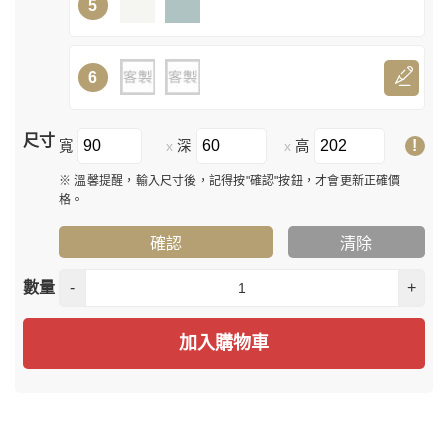
5
6
尺寸
!
寬
深
高
x
x
※ 溫馨提醒，輸入尺寸後，記得按"確認"按鈕，才會更新正確價
格。
確認
清除
數量
-
+
加入購物車