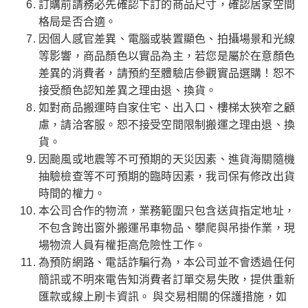
訂購前請務必先確認下訂的商品尺寸，確認居家空間
格局是否合適。
因個人感官差異、電腦或裝置顯色、拍攝場景和光線
等影響，商品顏色以實品為主，若您是屬於在意顏色
差異的消費者，請預約至體驗店參觀實品選購！恕不
接受顏色認知差異之理由退、換貨。
如對商品搬運時自家住宅、出入口、樓梯太狹窄之顧
慮，請洽客服。恕不接受空間限制搬運之理由退、換
貨。
因颱風或地震等不可預期的天災因素、進貨海關隨機
抽驗檢查等不可預期的臨時因素，我司保有修改出貨
時間的權力。
本公司合作的物流，業務範圍只包含送貨指定地址，
不包含跨出窗外搬運吊車物品、攀爬與吊掛作業，現
場物流人員有權拒高危險性工作。
為預防網路、電話詐騙行為，本公司並不會透過任何
簡訊或不明來電告知消費者訂單交易失敗，提供重新
匯款或線上刷卡資訊。 與交易相關的保護措施，如