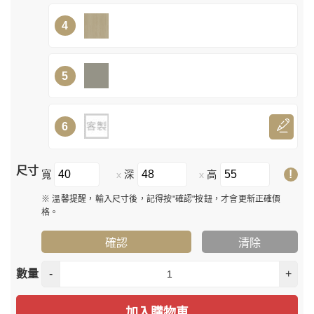
4
5
6
尺寸
!
寬
深
高
x
x
※ 溫馨提醒，輸入尺寸後，記得按"確認"按鈕，才會更新正確價
格。
確認
清除
數量
-
+
加入購物車