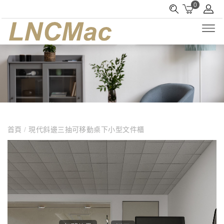
0
首頁
/
現代斜邊三抽可移動桌下小型文件櫃