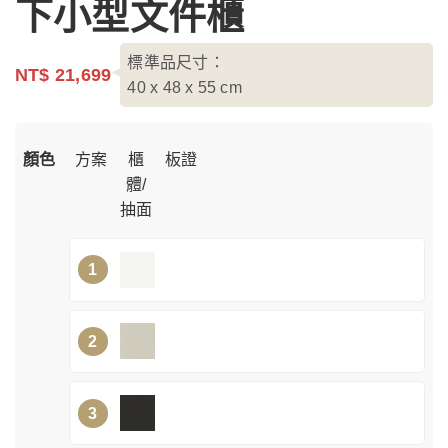
下小型文件櫃
標準品尺寸：
NT$ 21,699
40 x 48 x 55
cm
顏色
方案
櫃
板證
體/
抽面
1
2
3