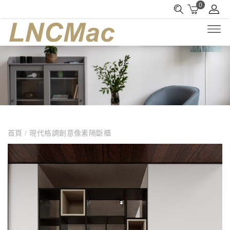
0
首頁
/
現代格調創意像素隔斷櫃