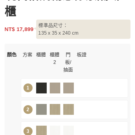
櫃
標準品尺寸：
NT$ 17,899
135 x 35 x 240
cm
顏色
方案
櫃體
櫃體
門
板證
2
板/
抽面
1
2
3