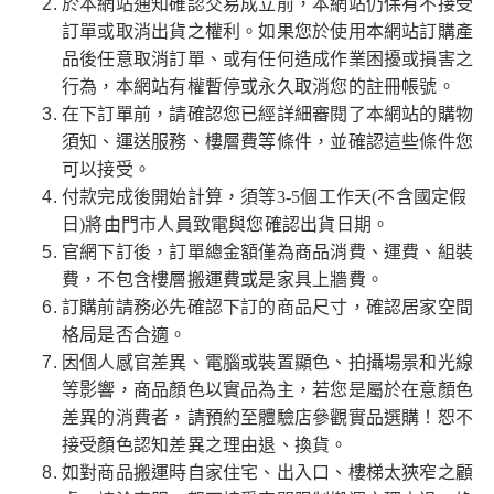
於本網站通知確認交易成立前，本網站仍保有不接受
訂單或取消出貨之權利。如果您於使用本網站訂購產
品後任意取消訂單、或有任何造成作業困擾或損害之
行為，本網站有權暫停或永久取消您的註冊帳號。
在下訂單前，請確認您已經詳細審閱了本網站的購物
須知、運送服務、樓層費等條件，並確認這些條件您
可以接受。
付款完成後開始計算，須等3-5個工作天(不含國定假
日)將由門市人員致電與您確認出貨日期。
官網下訂後，訂單總金額僅為商品消費、運費、組裝
費，不包含樓層搬運費或是家具上牆費。
訂購前請務必先確認下訂的商品尺寸，確認居家空間
格局是否合適。
因個人感官差異、電腦或裝置顯色、拍攝場景和光線
等影響，商品顏色以實品為主，若您是屬於在意顏色
差異的消費者，請預約至體驗店參觀實品選購！恕不
接受顏色認知差異之理由退、換貨。
如對商品搬運時自家住宅、出入口、樓梯太狹窄之顧