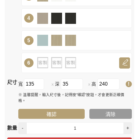
4
5
6
尺寸
!
寬
深
高
x
x
※ 溫馨提醒，輸入尺寸後，記得按"確認"按鈕，才會更新正確價
格。
確認
清除
數量
-
+