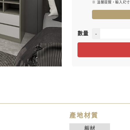
※ 溫馨提醒，輸入尺
-
數量
產地材質
板材