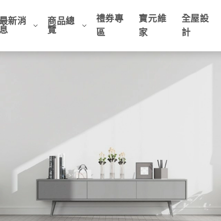
禮券專
寶元維
全屋設
最新消
商品總
息
覽
區
家
計