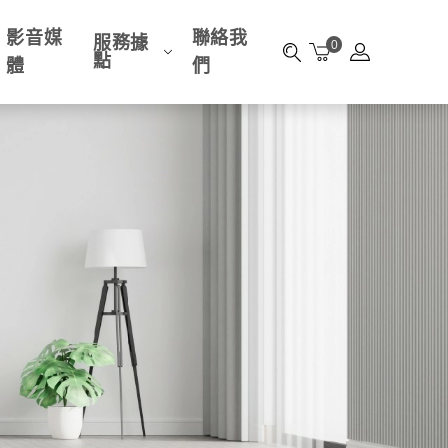
影音媒
聯絡我
服務據
0
點
體
們