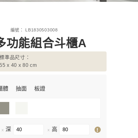
編號：
LB1830503008
多功能組合斗櫃A
標準品尺寸：
55 x 40 x 80
cm
櫃體
抽面
板證
深
高
!
x
x