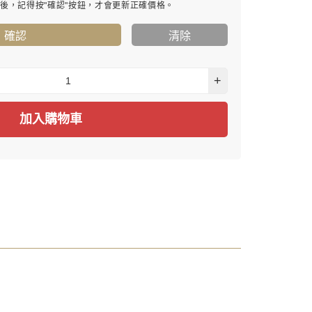
寸後，記得按"確認"按鈕，才會更新正確價格。
確認
清除
+
加入購物車