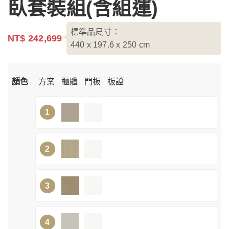
臥套裝組(含組運)
標準品尺寸：
NT$ 242,699
440 x 197.6 x 250
cm
顏色
方案
櫃體
門板
板證
1
2
3
4