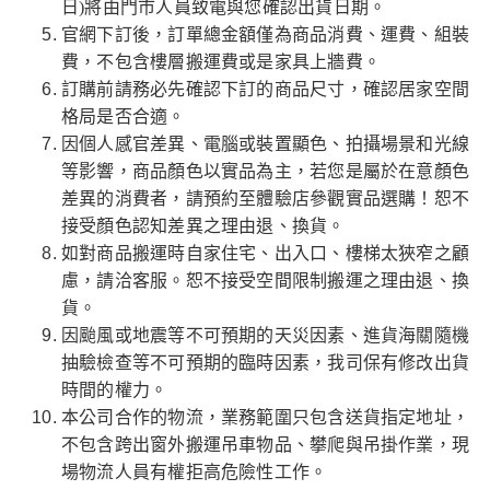
日)將由門市人員致電與您確認出貨日期。
官網下訂後，訂單總金額僅為商品消費、運費、組裝
費，不包含樓層搬運費或是家具上牆費。
訂購前請務必先確認下訂的商品尺寸，確認居家空間
格局是否合適。
因個人感官差異、電腦或裝置顯色、拍攝場景和光線
等影響，商品顏色以實品為主，若您是屬於在意顏色
差異的消費者，請預約至體驗店參觀實品選購！恕不
接受顏色認知差異之理由退、換貨。
如對商品搬運時自家住宅、出入口、樓梯太狹窄之顧
慮，請洽客服。恕不接受空間限制搬運之理由退、換
貨。
因颱風或地震等不可預期的天災因素、進貨海關隨機
抽驗檢查等不可預期的臨時因素，我司保有修改出貨
時間的權力。
本公司合作的物流，業務範圍只包含送貨指定地址，
不包含跨出窗外搬運吊車物品、攀爬與吊掛作業，現
場物流人員有權拒高危險性工作。