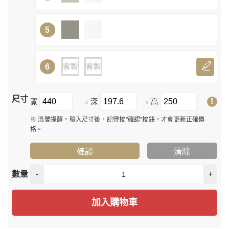
5
6
尺寸
!
寬
深
高
x
x
※ 溫馨提醒，輸入尺寸後，記得按"確認"按鈕，才會更新正確價
格。
確認
清除
數量
-
+
加入購物車