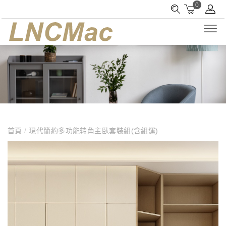
0
首頁
/
現代簡約多功能转角主臥套裝組(含組運)