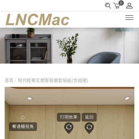
0
首頁
/
現代輕奢玄關客餐廳套裝組(含組運)