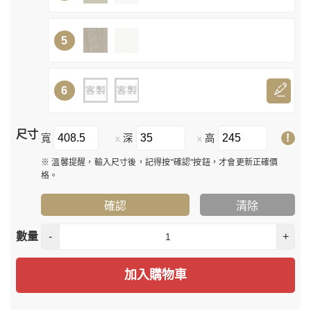
5
6
尺寸
!
寬
深
高
x
x
※ 溫馨提醒，輸入尺寸後，記得按"確認"按鈕，才會更新正確價
格。
確認
清除
數量
-
+
加入購物車