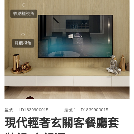
型號：
LD1839900015
編號：
LD1839900015
現代輕奢玄關客餐廳套