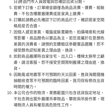
日)將由門市人員致電與您確認出貨日期。
官網下訂後，訂單總金額僅為商品消費、運費、組裝
費，不包含樓層搬運費或是家具上牆費。
訂購前請務必先確認下訂的商品尺寸，確認居家空間
格局是否合適。
因個人感官差異、電腦或裝置顯色、拍攝場景和光線
等影響，商品顏色以實品為主，若您是屬於在意顏色
差異的消費者，請預約至體驗店參觀實品選購！恕不
接受顏色認知差異之理由退、換貨。
如對商品搬運時自家住宅、出入口、樓梯太狹窄之顧
慮，請洽客服。恕不接受空間限制搬運之理由退、換
貨。
因颱風或地震等不可預期的天災因素、進貨海關隨機
抽驗檢查等不可預期的臨時因素，我司保有修改出貨
時間的權力。
本公司合作的物流，業務範圍只包含送貨指定地址，
不包含跨出窗外搬運吊車物品、攀爬與吊掛作業，現
場物流人員有權拒高危險性工作。