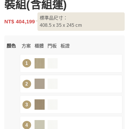
裝組(含組運)
標準品尺寸：
NT$ 404,199
408.5 x 35 x 245
cm
顏色
方案
櫃體
門板
板證
1
2
3
4