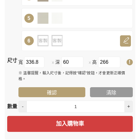
5
6
尺寸
!
寬
深
高
x
x
※ 溫馨提醒，輸入尺寸後，記得按"確認"按鈕，才會更新正確價
格。
確認
清除
數量
-
+
加入購物車