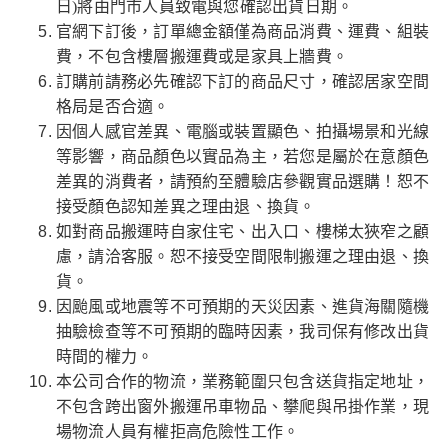
日)將由門市人員致電與您確認出貨日期。
官網下訂後，訂單總金額僅為商品消費、運費、組裝
費，不包含樓層搬運費或是家具上牆費。
訂購前請務必先確認下訂的商品尺寸，確認居家空間
格局是否合適。
因個人感官差異、電腦或裝置顯色、拍攝場景和光線
等影響，商品顏色以實品為主，若您是屬於在意顏色
差異的消費者，請預約至體驗店參觀實品選購！恕不
接受顏色認知差異之理由退、換貨。
如對商品搬運時自家住宅、出入口、樓梯太狹窄之顧
慮，請洽客服。恕不接受空間限制搬運之理由退、換
貨。
因颱風或地震等不可預期的天災因素、進貨海關隨機
抽驗檢查等不可預期的臨時因素，我司保有修改出貨
時間的權力。
本公司合作的物流，業務範圍只包含送貨指定地址，
不包含跨出窗外搬運吊車物品、攀爬與吊掛作業，現
場物流人員有權拒高危險性工作。