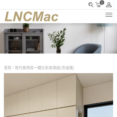
0
首頁
/
現代風梳妝一體主臥套裝組(含組運)