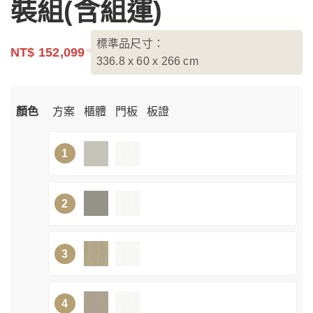
裝組(含組運)
標準品尺寸：
NT$ 152,099
336.8 x 60 x 266
cm
顏色
方案
櫃體
門板
板證
1
2
3
4