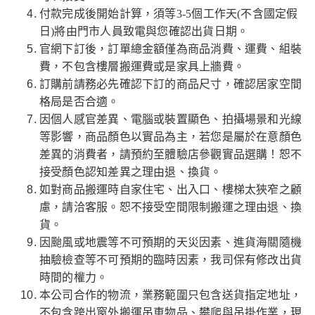
付款完成後開始計算，須等3-5個工作天(不含國定假
日)將由門市人員致電與您確認出貨日期。
官網下訂後，訂單總金額僅為商品消費、運費、組裝
費，不包含樓層搬運費或是家具上牆費。
訂購前請務必先確認下訂的商品尺寸，確認居家空間
格局是否合適。
因個人感官差異、電腦或裝置顯色、拍攝場景和光線
等影響，商品顏色以實品為主，若您是屬於在意顏色
差異的消費者，請預約至體驗店參觀實品選購！恕不
接受顏色認知差異之理由退、換貨。
如對商品搬運時自家住宅、出入口、樓梯太狹窄之顧
慮，請洽客服。恕不接受空間限制搬運之理由退、換
貨。
因颱風或地震等不可預期的天災因素、進貨海關隨機
抽驗檢查等不可預期的臨時因素，我司保有修改出貨
時間的權力。
本公司合作的物流，業務範圍只包含送貨指定地址，
不包含跨出窗外搬運吊車物品、攀爬與吊掛作業，現