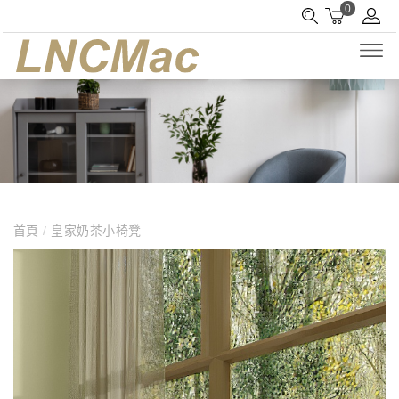
0
首頁
/
皇家奶茶小椅凳