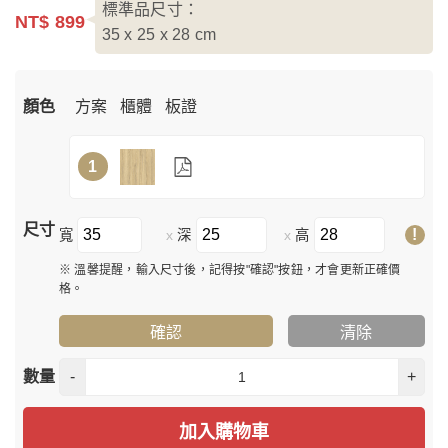
標準品尺寸：
NT$ 899
35 x 25 x 28
cm
顏色
方案
櫃體
板證
1
尺寸
!
寬
深
高
x
x
※ 溫馨提醒，輸入尺寸後，記得按"確認"按鈕，才會更新正確價
格。
確認
清除
數量
-
+
加入購物車