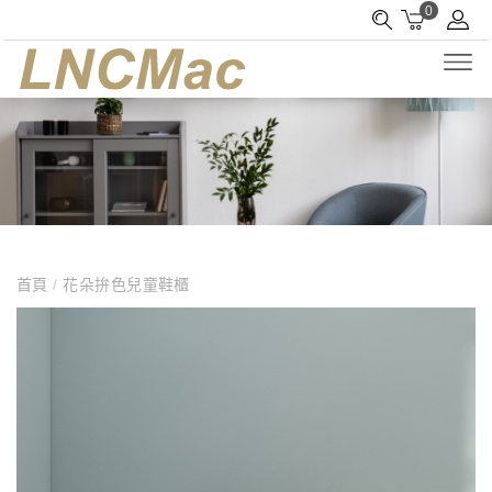
0
首頁
/
花朵拚色兒童鞋櫃