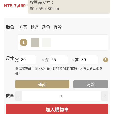
標準品尺寸：
NT$ 7,499
80 x 55 x 80
cm
顏色
方案
櫃體
跳色
板證
1
尺寸
!
寬
深
高
x
x
※ 溫馨提醒，輸入尺寸後，記得按"確認"按鈕，才會更新正確價
格。
確認
清除
數量
-
+
加入購物車