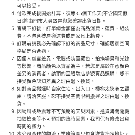
可以接受。
付款完成後開始計算，須等3-5個工作天(不含國定假
日)將由門市人員致電與您確認出貨日期。
官網下訂後，訂單總金額僅為商品消費、運費、組裝
費，不包含樓層搬運費或是家具上牆費。
訂購前請務必先確認下訂的商品尺寸，確認居家空間
格局是否合適。
因個人感官差異、電腦或裝置顯色、拍攝場景和光線
等影響，商品顏色以實品為主，若您是屬於在意顏色
差異的消費者，請預約至體驗店參觀實品選購！恕不
接受顏色認知差異之理由退、換貨。
如對商品搬運時自家住宅、出入口、樓梯太狹窄之顧
慮，請洽客服。恕不接受空間限制搬運之理由退、換
貨。
因颱風或地震等不可預期的天災因素、進貨海關隨機
抽驗檢查等不可預期的臨時因素，我司保有修改出貨
時間的權力。
本公司合作的物流，業務範圍只包含送貨指定地址，