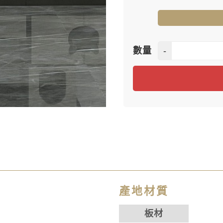
-
數量
產地材質
板材