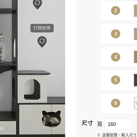
2
3
4
5
6
尺寸
寬
※ 溫馨提醒，輸入尺