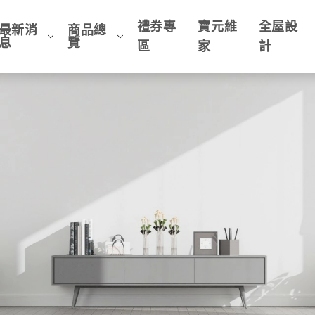
禮券專
寶元維
全屋設
最新消
商品總
息
覽
區
家
計