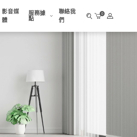
影音媒
聯絡我
服務據
0
點
體
們