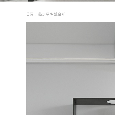
首頁
/
貓步星空跳台組