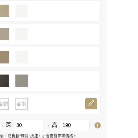
深
高
!
x
x
寸後，記得按"確認"按鈕，才會更新正確價格。