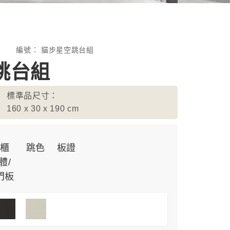
編號：
貓步星空跳台組
跳台組
標準品尺寸：
160 x 30 x 190
cm
櫃
跳色
板證
體/
門板