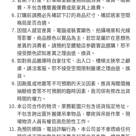
官網下訂後，訂單總金額僅為商品消費、運費、組裝
費，不包含樓層搬運費或是家具上牆費。
訂購前請務必先確認下訂的商品尺寸，確認居家空間
格局是否合適。
因個人感官差異、電腦或裝置顯色、拍攝場景和光線
等影響，商品顏色以實品為主，若您是屬於在意顏色
差異的消費者，請預約至體驗店參觀實品選購！恕不
接受顏色認知差異之理由退、換貨。
如對商品搬運時自家住宅、出入口、樓梯太狹窄之顧
慮，請洽客服。恕不接受空間限制搬運之理由退、換
貨。
因颱風或地震等不可預期的天災因素、進貨海關隨機
抽驗檢查等不可預期的臨時因素，我司保有修改出貨
時間的權力。
本公司合作的物流，業務範圍只包含送貨指定地址，
不包含跨出窗外搬運吊車物品、攀爬與吊掛作業，現
場物流人員有權拒高危險性工作。
為預防網路、電話詐騙行為，本公司並不會透過任何