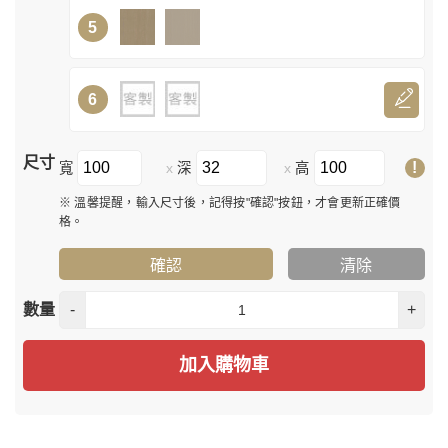
5
6
尺寸
!
寬
深
高
x
x
※ 溫馨提醒，輸入尺寸後，記得按"確認"按鈕，才會更新正確價
格。
確認
清除
數量
-
+
加入購物車