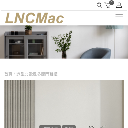
0
首頁
/
造型北歐風多開門鞋櫃