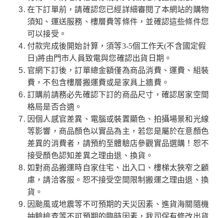
在下訂單前，請確認您已經詳細審閱了本網站的購物
須知、運送服務、樓層費等條件，並確認這些條件您
可以接受。
付款完成後開始計算，須等3-5個工作天(不含國定假
日)將由門市人員致電與您確認出貨日期。
官網下訂後，訂單總金額僅為商品消費、運費、組裝
費，不包含樓層搬運費或是家具上牆費。
訂購前請務必先確認下訂的商品尺寸，確認居家空間
格局是否合適。
因個人感官差異、電腦或裝置顯色、拍攝場景和光線
等影響，商品顏色以實品為主，若您是屬於在意顏色
差異的消費者，請預約至體驗店參觀實品選購！恕不
接受顏色認知差異之理由退、換貨。
如對商品搬運時自家住宅、出入口、樓梯太狹窄之顧
慮，請洽客服。恕不接受空間限制搬運之理由退、換
貨。
因颱風或地震等不可預期的天災因素、進貨海關隨機
抽驗檢查等不可預期的臨時因素，我司保有修改出貨