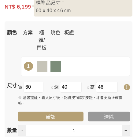
標準品尺寸：
NT$ 6,199
60 x 40 x 46
cm
顏色
方案
櫃
跳色
板證
體/
門板
1
尺寸
!
寬
深
高
x
x
※ 溫馨提醒，輸入尺寸後，記得按"確認"按鈕，才會更新正確價
格。
確認
清除
數量
-
+