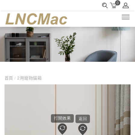
0
首頁
/
2用寵物貓箱