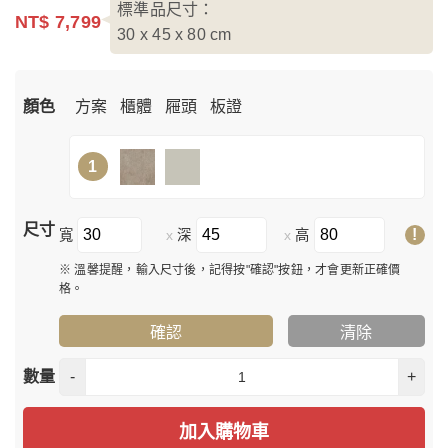
標準品尺寸：
NT$ 7,799
30 x 45 x 80
cm
顏色
方案
櫃體
屜頭
板證
1
尺寸
!
寬
深
高
x
x
※ 溫馨提醒，輸入尺寸後，記得按"確認"按鈕，才會更新正確價
格。
確認
清除
數量
-
+
加入購物車