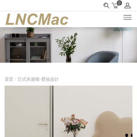
0
首頁
/
日式床邊櫃-雙抽設計