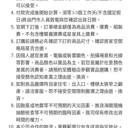
可以接受。
付款完成後開始計算，須等3-5個工作天(不含國定假
日)將由門市人員致電與您確認出貨日期。
官網下訂後，訂單總金額僅為商品消費、運費、組裝
費，不包含樓層搬運費或是家具上牆費。
訂購前請務必先確認下訂的商品尺寸，確認居家空間
格局是否合適。
因個人感官差異、電腦或裝置顯色、拍攝場景和光線
等影響，商品顏色以實品為主，若您是屬於在意顏色
差異的消費者，請預約至體驗店參觀實品選購！恕不
接受顏色認知差異之理由退、換貨。
如對商品搬運時自家住宅、出入口、樓梯太狹窄之顧
慮，請洽客服。恕不接受空間限制搬運之理由退、換
貨。
因颱風或地震等不可預期的天災因素、進貨海關隨機
抽驗檢查等不可預期的臨時因素，我司保有修改出貨
時間的權力。
本公司合作的物流，業務範圍只包含送貨指定地址，