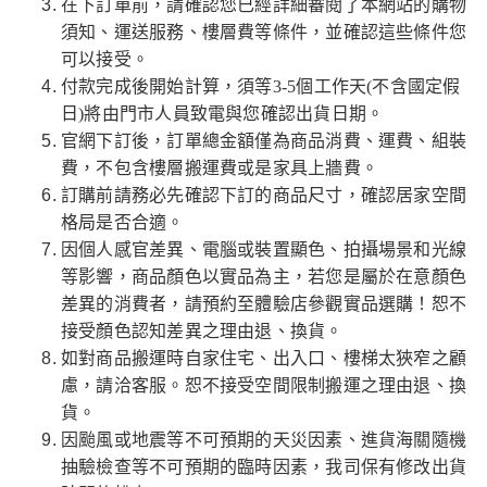
在下訂單前，請確認您已經詳細審閱了本網站的購物
須知、運送服務、樓層費等條件，並確認這些條件您
可以接受。
付款完成後開始計算，須等3-5個工作天(不含國定假
日)將由門市人員致電與您確認出貨日期。
官網下訂後，訂單總金額僅為商品消費、運費、組裝
費，不包含樓層搬運費或是家具上牆費。
訂購前請務必先確認下訂的商品尺寸，確認居家空間
格局是否合適。
因個人感官差異、電腦或裝置顯色、拍攝場景和光線
等影響，商品顏色以實品為主，若您是屬於在意顏色
差異的消費者，請預約至體驗店參觀實品選購！恕不
接受顏色認知差異之理由退、換貨。
如對商品搬運時自家住宅、出入口、樓梯太狹窄之顧
慮，請洽客服。恕不接受空間限制搬運之理由退、換
貨。
因颱風或地震等不可預期的天災因素、進貨海關隨機
抽驗檢查等不可預期的臨時因素，我司保有修改出貨