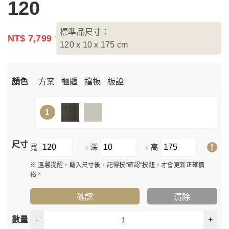
120
標準品尺寸：
NT$ 7,799
120 x 10 x 175
cm
顏色
方案
櫃體
擋板
板證
1
尺寸
!
寬
深
高
x
x
※ 溫馨提醒，輸入尺寸後，記得按"確認"按鈕，才會更新正確價
格。
確認
清除
數量
-
+