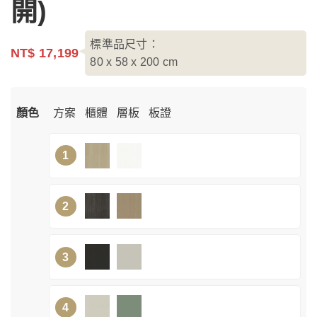
開)
標準品尺寸：
NT$ 17,199
80 x 58 x 200
cm
顏色
方案
櫃體
層板
板證
1
2
3
4