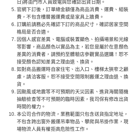
日)將由門市人員致電與您確認出貨日期。
官網下訂後，訂單總金額僅為商品消費、運費、組裝
費，不包含樓層搬運費或是家具上牆費。
訂購前請務必先確認下訂的商品尺寸，確認居家空間
格局是否合適。
因個人感官差異、電腦或裝置顯色、拍攝場景和光線
等影響，商品顏色以實品為主，若您是屬於在意顏色
差異的消費者，請預約至體驗店參觀實品選購！恕不
接受顏色認知差異之理由退、換貨。
如對商品搬運時自家住宅、出入口、樓梯太狹窄之顧
慮，請洽客服。恕不接受空間限制搬運之理由退、換
貨。
因颱風或地震等不可預期的天災因素、進貨海關隨機
抽驗檢查等不可預期的臨時因素，我司保有修改出貨
時間的權力。
本公司合作的物流，業務範圍只包含送貨指定地址，
不包含跨出窗外搬運吊車物品、攀爬與吊掛作業，現
場物流人員有權拒高危險性工作。