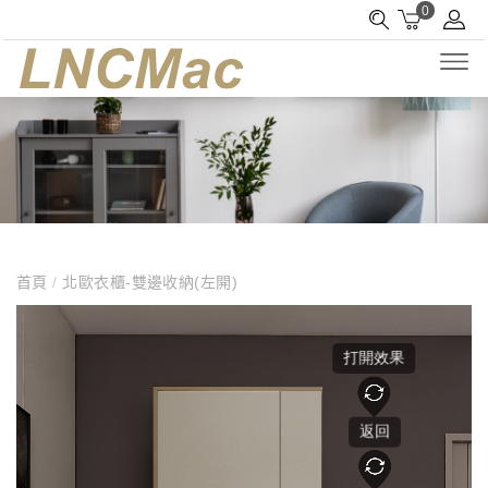
0
首頁
/
北歐衣櫃-雙邊收納(左開)