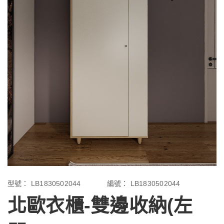
型號：
LB1830502044
編號：
LB1830502044
北歐衣櫃-雙邊收納(左