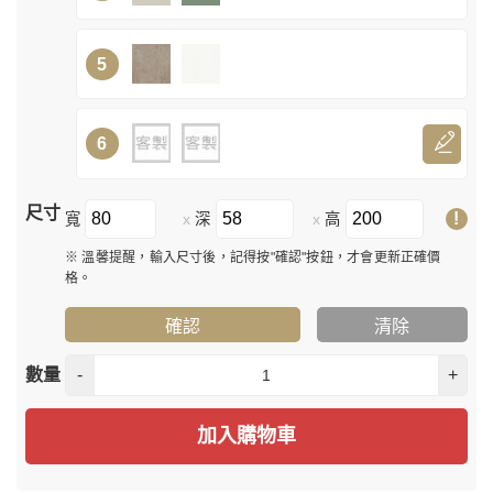
5
6
尺寸
!
寬
深
高
x
x
※ 溫馨提醒，輸入尺寸後，記得按"確認"按鈕，才會更新正確價
格。
確認
清除
數量
-
+
加入購物車