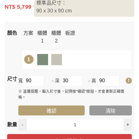
標準品尺寸：
NT$ 5,799
90 x 30 x 90
cm
顏色
方案
櫃體
櫃體
板證
1
2
1
尺寸
!
寬
深
高
x
x
※ 溫馨提醒，輸入尺寸後，記得按"確認"按鈕，才會更新正確價
格。
確認
清除
數量
-
+