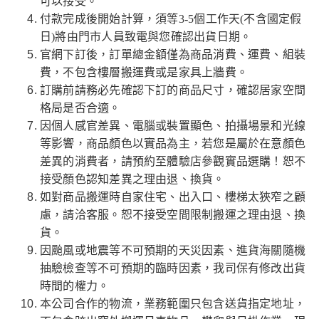
可以接受。
付款完成後開始計算，須等3-5個工作天(不含國定假
日)將由門市人員致電與您確認出貨日期。
官網下訂後，訂單總金額僅為商品消費、運費、組裝
費，不包含樓層搬運費或是家具上牆費。
訂購前請務必先確認下訂的商品尺寸，確認居家空間
格局是否合適。
因個人感官差異、電腦或裝置顯色、拍攝場景和光線
等影響，商品顏色以實品為主，若您是屬於在意顏色
差異的消費者，請預約至體驗店參觀實品選購！恕不
接受顏色認知差異之理由退、換貨。
如對商品搬運時自家住宅、出入口、樓梯太狹窄之顧
慮，請洽客服。恕不接受空間限制搬運之理由退、換
貨。
因颱風或地震等不可預期的天災因素、進貨海關隨機
抽驗檢查等不可預期的臨時因素，我司保有修改出貨
時間的權力。
本公司合作的物流，業務範圍只包含送貨指定地址，