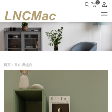
0
首頁
/
自由櫃組合