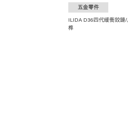
五金零件
ILIDA D36四代緩衝鉸
榫