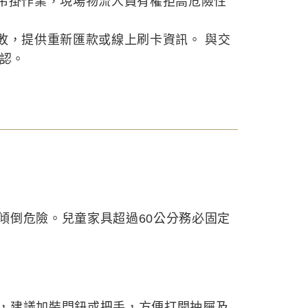
吊掛作業，現場物流人員有權拒高危險性
敗，提供重新匯款或線上刷卡資訊。 與交
確認。
傾倒危險。兒童家具超過60公分務必固定
，建議加裝門鈕或把手，方便打開抽屜及