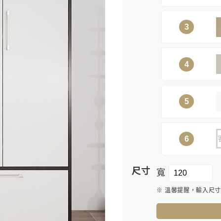
3
4
5
6
尺寸
寬
※ 溫馨提醒，輸入尺