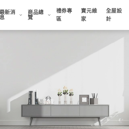
禮券專
寶元維
全屋設
最新消
商品總
息
覽
區
家
計