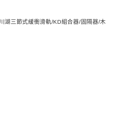
鏈/川湖三節式緩衝滑軌/KD組合器/固隔器/木