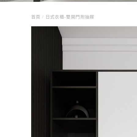
首頁
/
日式衣櫃-雙開門附抽屜