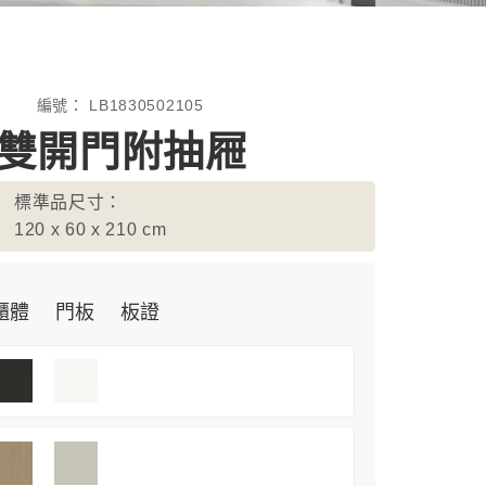
編號：
LB1830502105
-雙開門附抽屜
標準品尺寸：
120 x 60 x 210
cm
櫃體
門板
板證