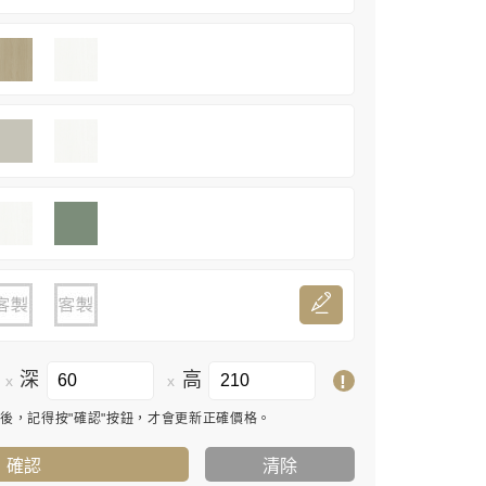
深
高
!
x
x
寸後，記得按"確認"按鈕，才會更新正確價格。
確認
清除