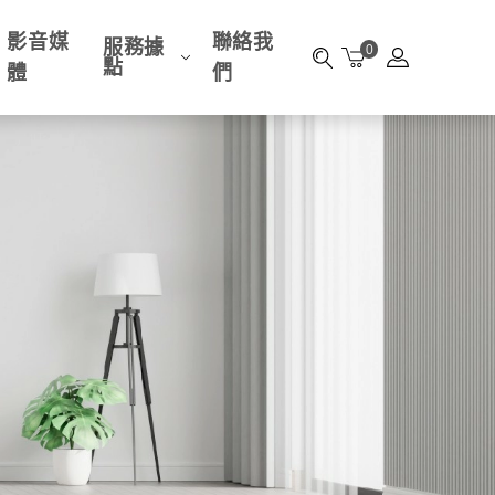
影音媒
聯絡我
服務據
0
點
體
們