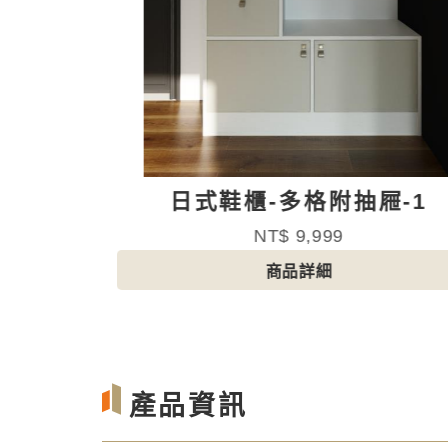
屜-1
日式鞋櫃-多格附抽屜-2
NT$ 12,799
商品詳細
產品資訊