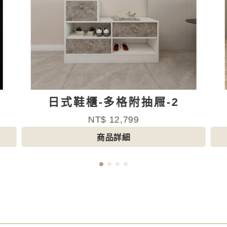
日式鞋櫃-多格附抽屜-3
NT$ 9,899
商品詳細