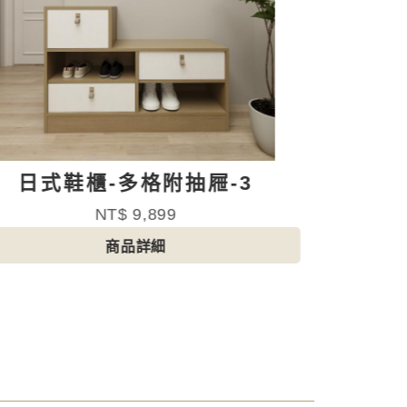
日式鞋櫃-多格附抽屜-4
日式
NT$ 8,899
商品詳細