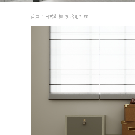
首頁
/
日式鞋櫃-多格附抽屜