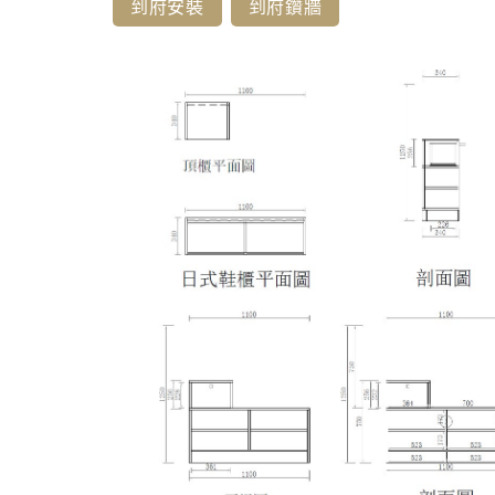
到府安裝
到府鑽牆