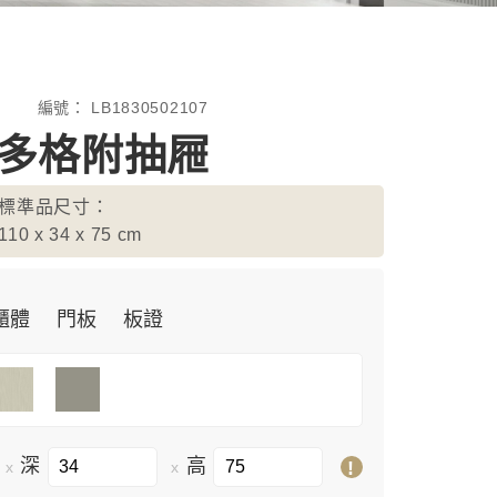
編號：
LB1830502107
-多格附抽屜
標準品尺寸：
110 x 34 x 75
cm
櫃體
門板
板證
深
高
!
x
x