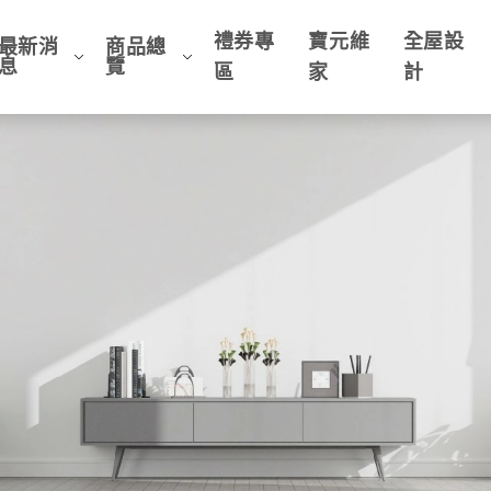
禮券專
寶元維
全屋設
最新消
商品總
息
覽
區
家
計