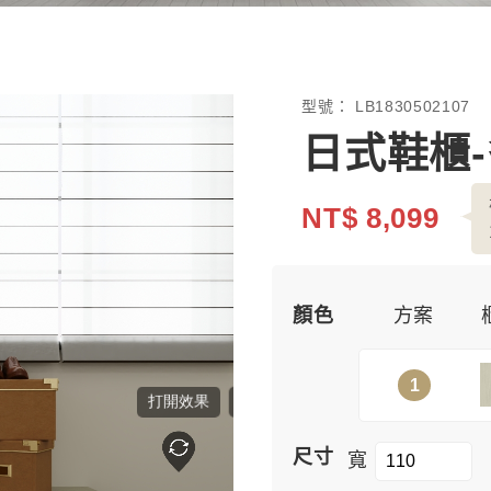
型號：
LB1830502107
日式鞋櫃
NT$ 8,099
顏色
方案
1
尺寸
寬