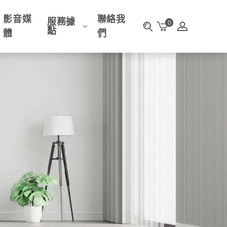
影音媒
聯絡我
服務據
0
點
體
們