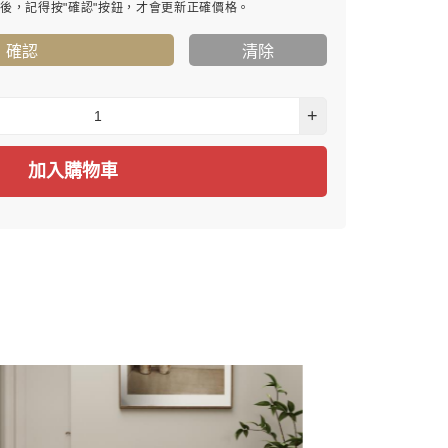
寸後，記得按"確認"按鈕，才會更新正確價格。
確認
清除
+
加入購物車