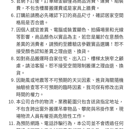
官網下訂後，訂單總金額僅為商品消費、運費、組裝
費，不包含樓層搬運費或是家具上牆費。
訂購前請務必先確認下訂的商品尺寸，確認居家空間
格局是否合適。
因個人感官差異、電腦或裝置顯色、拍攝場景和光線
等影響，商品顏色以實品為主，若您是屬於在意顏色
差異的消費者，請預約至體驗店參觀實品選購！恕不
接受顏色認知差異之理由退、換貨。
如對商品搬運時自家住宅、出入口、樓梯太狹窄之顧
慮，請洽客服。恕不接受空間限制搬運之理由退、換
貨。
因颱風或地震等不可預期的天災因素、進貨海關隨機
抽驗檢查等不可預期的臨時因素，我司保有修改出貨
時間的權力。
本公司合作的物流，業務範圍只包含送貨指定地址，
不包含跨出窗外搬運吊車物品、攀爬與吊掛作業，現
場物流人員有權拒高危險性工作。
為預防網路、電話詐騙行為，本公司並不會透過任何