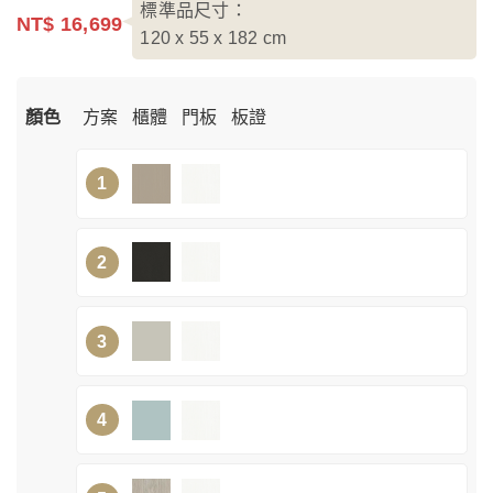
標準品尺寸：
NT$ 16,699
120 x 55 x 182
cm
顏色
方案
櫃體
門板
板證
1
2
3
4