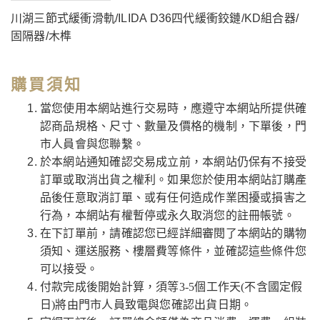
川湖三節式緩衝滑軌/ILIDA D36四代緩衝鉸鏈/KD組合器/
固隔器/木榫
購買須知
當您使用本網站進行交易時，應遵守本網站所提供確
認商品規格、尺寸、數量及價格的機制，下單後，門
市人員會與您聯繫。
於本網站通知確認交易成立前，本網站仍保有不接受
訂單或取消出貨之權利。如果您於使用本網站訂購產
品後任意取消訂單、或有任何造成作業困擾或損害之
行為，本網站有權暫停或永久取消您的註冊帳號。
在下訂單前，請確認您已經詳細審閱了本網站的購物
須知、運送服務、樓層費等條件，並確認這些條件您
可以接受。
付款完成後開始計算，須等3-5個工作天(不含國定假
日)將由門市人員致電與您確認出貨日期。