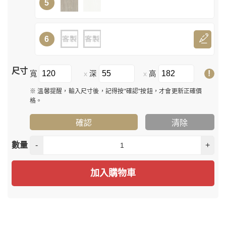
5
6
尺寸
!
寬
深
高
x
x
※ 溫馨提醒，輸入尺寸後，記得按"確認"按鈕，才會更新正確價
格。
確認
清除
數量
-
+
加入購物車