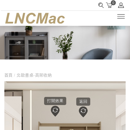
0
首頁
/
北歐書桌-高架收納