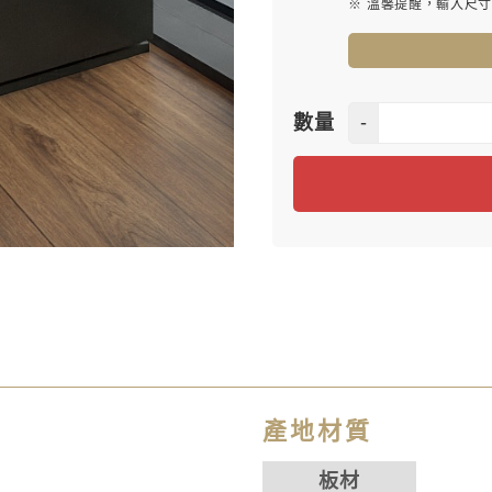
※ 溫馨提醒，輸入尺
-
數量
產地材質
板材