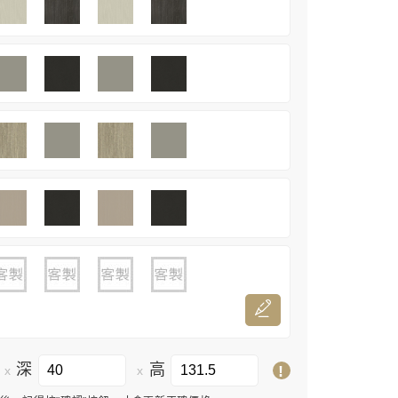
深
高
!
x
x