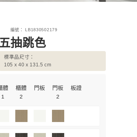
編號：
LB1830502179
-五抽跳色
標準品尺寸：
105 x 40 x 131.5
cm
櫃體
櫃體
門板
門板
板證
1
2
2