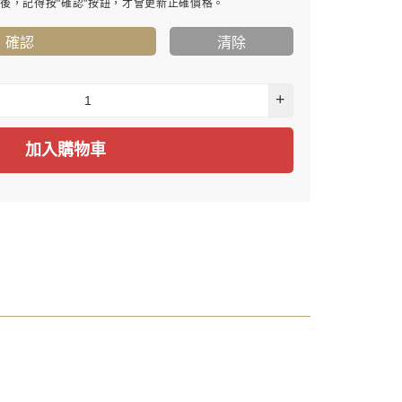
寸後，記得按"確認"按鈕，才會更新正確價格。
確認
清除
+
加入購物車