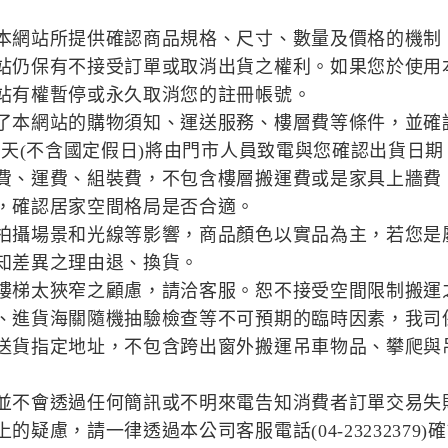
本網站所提供確認商品規格、尺寸、數量及價格的機制
站仍保有不接受訂單或取消出貨之權利。如果您於使用
站有權暫停或永久取消您的註冊帳號。
了本網站的購物須知、運送服務、樓層費等條件，並確
作天(不含國定假日)將由門市人員致電與您確認出貨日期
費、運費、組裝費，不包含樓層搬運費或是家具上牆費
，確認居家空間格局是否合適。
拍攝場景和光線等影響，商品顏色以實品為主，若您是
知差異之理由退、換貨。
樓梯太狹窄之顧慮，請洽客服。恕不接受空間限制搬運
、進貨海關隨機抽驗檢查等不可預期的臨時因素，我司
送貨指定地址，不包含跨出窗外搬運吊車物品、攀爬與
並不會透過任何簡訊或不明來電告知消費者訂單交易失
疑慮，請一律透過本公司客服電話(04-23232379)