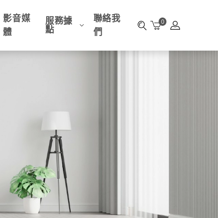
影音媒
聯絡我
服務據
0
點
體
們