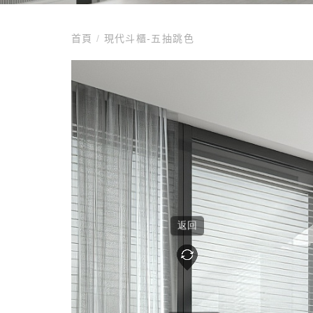
首頁
/
現代斗櫃-五抽跳色