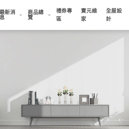
禮券專
寶元維
全屋設
最新消
商品總
息
覽
區
家
計