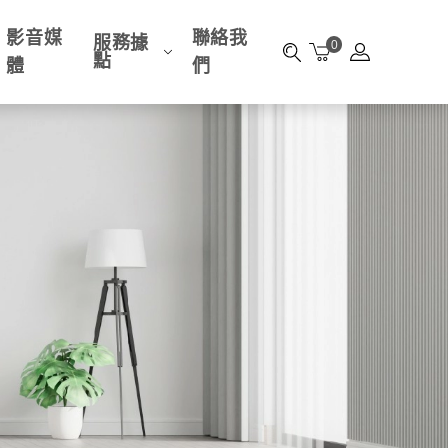
影音媒
聯絡我
服務據
0
點
體
們