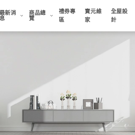
禮券專
寶元維
全屋設
最新消
商品總
息
覽
區
家
計