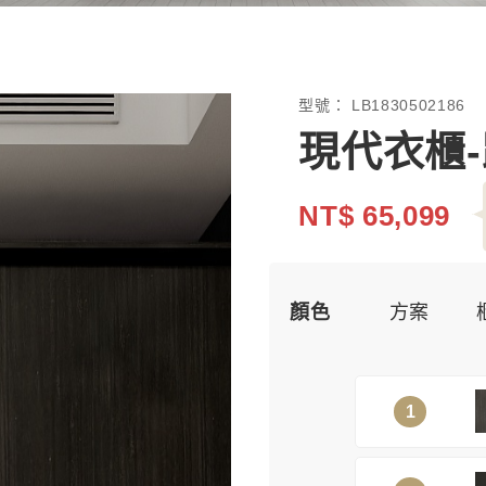
型號：
LB1830502186
現代衣櫃
NT$ 65,099
顏色
方案
1