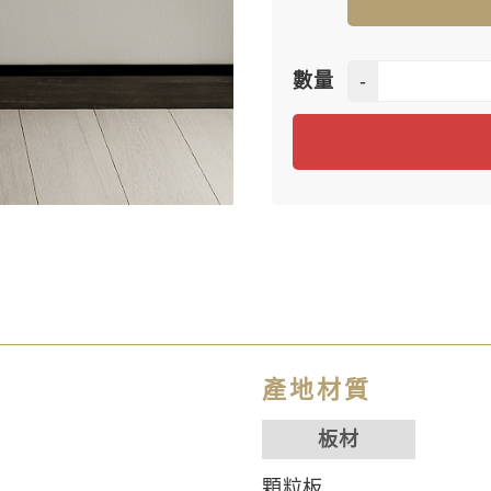
-
數量
產地材質
板材
顆粒板