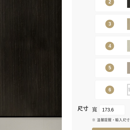
2
3
4
5
6
尺寸
寬
※ 溫馨提醒，輸入尺