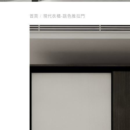
首頁
/
現代衣櫃-跳色推拉門