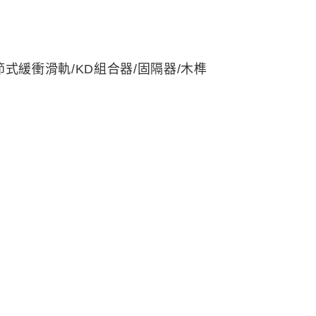
節式緩衝滑軌/KD組合器/固隔器/木榫