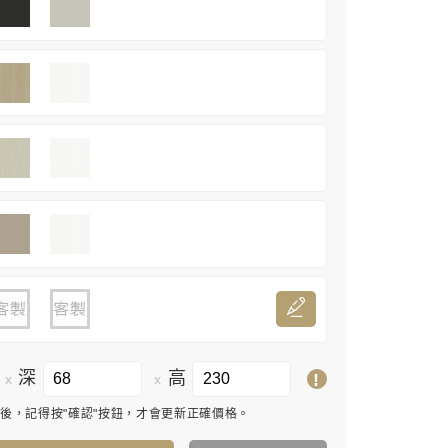
深
高
!
x
x
寸後，記得按"確認"按鈕，才會更新正確價格。