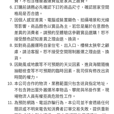
費，不包含樓層搬運費或是家具上牆費。
訂購前請務必先確認下訂的商品尺寸，確認居家空間
格局是否合適。
因個人感官差異、電腦或裝置顯色、拍攝場景和光線
等影響，商品顏色以實品為主，若您是屬於在意顏色
差異的消費者，請預約至體驗店參觀實品選購！恕不
接受顏色認知差異之理由退、換貨。
如對商品搬運時自家住宅、出入口、樓梯太狹窄之顧
慮，請洽客服。恕不接受空間限制搬運之理由退、換
貨。
因颱風或地震等不可預期的天災因素、進貨海關隨機
抽驗檢查等不可預期的臨時因素，我司保有修改出貨
時間的權力。
本公司合作的物流，業務範圍只包含送貨指定地址，
不包含跨出窗外搬運吊車物品、攀爬與吊掛作業，現
場物流人員有權拒高危險性工作。
為預防網路、電話詐騙行為，本公司並不會透過任何
簡訊或不明來電告知消費者訂單交易失敗，提供重新