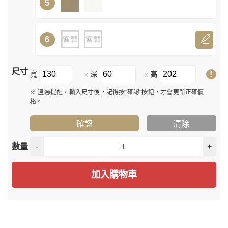
5
6
尺寸
!
寬
深
高
x
x
※ 溫馨提醒，輸入尺寸後，記得按"確認"按鈕，才會更新正確價
格。
確認
清除
數量
-
+
加入購物車