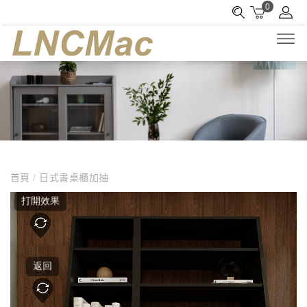
0
首頁
/
日式書桌櫃加抽