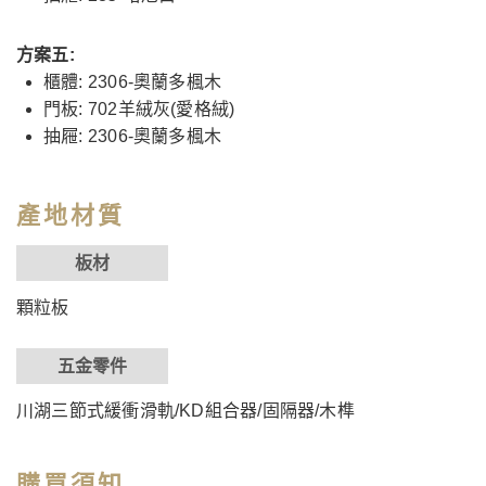
方案五:
櫃體: 2306-奧蘭多楓木
門板: 702羊絨灰(愛格絨)
抽屜: 2306-奧蘭多楓木
產地材質
板材
顆粒板
五金零件
川湖三節式緩衝滑軌/KD組合器/固隔器/木榫
購買須知