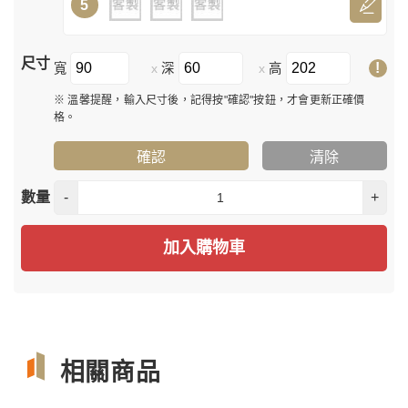
5
尺寸
!
寬
深
高
x
x
※ 溫馨提醒，輸入尺寸後，記得按"確認"按鈕，才會更新正確價
格。
確認
清除
數量
-
+
加入購物車
相關商品