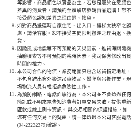
等影響，商品顏色以實品為主，若您是屬於在意顏色
差異的消費者，請預約至體驗店參觀實品選購！恕不
接受顏色認知差異之理由退、換貨。
如對商品搬運時自家住宅、出入口、樓梯太狹窄之顧
慮，請洽客服。恕不接受空間限制搬運之理由退、換
貨。
因颱風或地震等不可預期的天災因素、進貨海關隨機
抽驗檢查等不可預期的臨時因素，我司保有修改出貨
時間的權力。
本公司合作的物流，業務範圍只包含送貨指定地址，
不包含跨出窗外搬運吊車物品、攀爬與吊掛作業，現
場物流人員有權拒高危險性工作。
為預防網路、電話詐騙行為，本公司並不會透過任何
簡訊或不明來電告知消費者訂單交易失敗，提供重新
匯款或線上刷卡資訊。 與交易相關的保護措施，如
您有任何交易上的疑慮，請一律透過本公司客服電話
(04-23232379)確認。