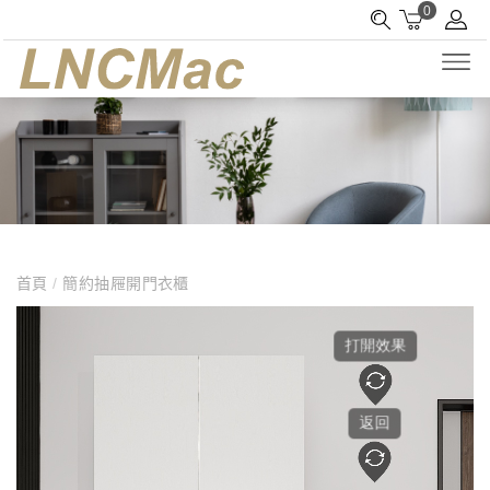
0
首頁
/
簡約抽屜開門衣櫃