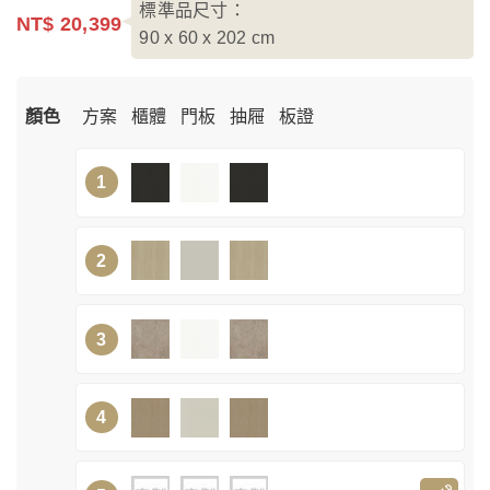
標準品尺寸：
NT$ 20,399
90 x 60 x 202
cm
顏色
方案
櫃體
門板
抽屜
板證
1
2
3
4