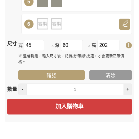
5
6
尺寸
!
寬
深
高
x
x
※ 溫馨提醒，輸入尺寸後，記得按"確認"按鈕，才會更新正確價
格。
確認
清除
數量
-
+
加入購物車