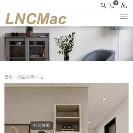
0
首頁
/
斜型書架+1抽