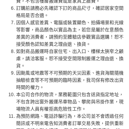
費，不包含樓層搬運費或是家具上牆費。
訂購前請務必先確認下訂的商品尺寸，確認居家空間
格局是否合適。
因個人感官差異、電腦或裝置顯色、拍攝場景和光線
等影響，商品顏色以實品為主，若您是屬於在意顏色
差異的消費者，請預約至體驗店參觀實品選購！恕不
接受顏色認知差異之理由退、換貨。
如對商品搬運時自家住宅、出入口、樓梯太狹窄之顧
慮，請洽客服。恕不接受空間限制搬運之理由退、換
貨。
因颱風或地震等不可預期的天災因素、進貨海關隨機
抽驗檢查等不可預期的臨時因素，我司保有修改出貨
時間的權力。
本公司合作的物流，業務範圍只包含送貨指定地址，
不包含跨出窗外搬運吊車物品、攀爬與吊掛作業，現
場物流人員有權拒高危險性工作。
為預防網路、電話詐騙行為，本公司並不會透過任何
簡訊或不明來電告知消費者訂單交易失敗，提供重新