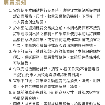
購買須知
當您使用本網站進行交易時，應遵守本網站所提供確
認商品規格、尺寸、數量及價格的機制，下單後，門
市人員會與您聯繫。
於本網站通知確認交易成立前，本網站仍保有不接受
訂單或取消出貨之權利。如果您於使用本網站訂購產
品後任意取消訂單、或有任何造成作業困擾或損害之
行為，本網站有權暫停或永久取消您的註冊帳號。
在下訂單前，請確認您已經詳細審閱了本網站的購物
須知、運送服務、樓層費等條件，並確認這些條件您
可以接受。
付款完成後開始計算，須等3-5個工作天(不含國定假
日)將由門市人員致電與您確認出貨日期。
官網下訂後，訂單總金額僅為商品消費、運費、組裝
費，不包含樓層搬運費或是家具上牆費。
訂購前請務必先確認下訂的商品尺寸，確認居家空間
格局是否合適。
因個人感官差異、電腦或裝置顯色、拍攝場景和光線