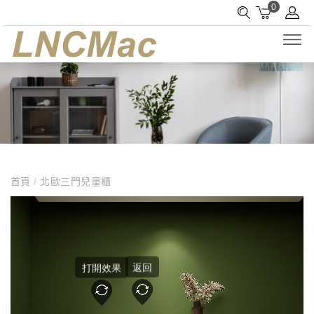
0
首頁
/
北歐三門兒童櫃