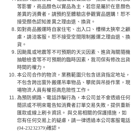
等影響，商品顏色以實品為主，若您是屬於在意顏色
差異的消費者，請預約至體驗店參觀實品選購！恕不
接受顏色認知差異之理由退、換貨。
如對商品搬運時自家住宅、出入口、樓梯太狹窄之顧
慮，請洽客服。恕不接受空間限制搬運之理由退、換
貨。
因颱風或地震等不可預期的天災因素、進貨海關隨機
抽驗檢查等不可預期的臨時因素，我司保有修改出貨
時間的權力。
本公司合作的物流，業務範圍只包含送貨指定地址，
不包含跨出窗外搬運吊車物品、攀爬與吊掛作業，現
場物流人員有權拒高危險性工作。
為預防網路、電話詐騙行為，本公司並不會透過任何
簡訊或不明來電告知消費者訂單交易失敗，提供重新
匯款或線上刷卡資訊。 與交易相關的保護措施，如
您有任何交易上的疑慮，請一律透過本公司客服電話
(04-23232379)確認。