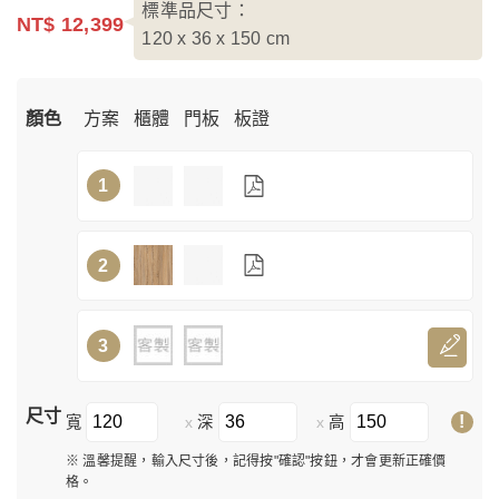
標準品尺寸：
NT$ 12,399
120 x 36 x 150
cm
顏色
方案
櫃體
門板
板證
1
2
3
尺寸
!
寬
深
高
x
x
※ 溫馨提醒，輸入尺寸後，記得按"確認"按鈕，才會更新正確價
格。