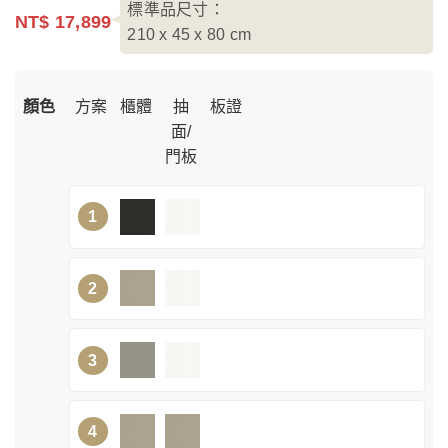
標準品尺寸：
NT$ 17,899
210 x 45 x 80
cm
顏色
方案
櫃體
抽
板證
面/
門板
1
2
3
4