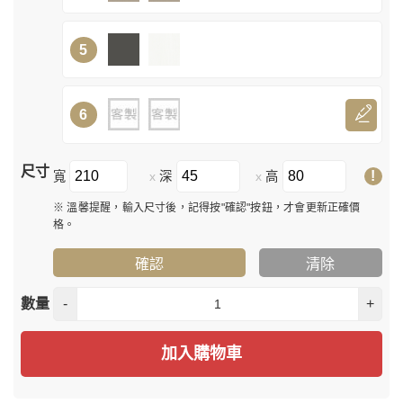
5
6
尺寸
!
寬
深
高
x
x
※ 溫馨提醒，輸入尺寸後，記得按"確認"按鈕，才會更新正確價
格。
確認
清除
數量
-
+
加入購物車