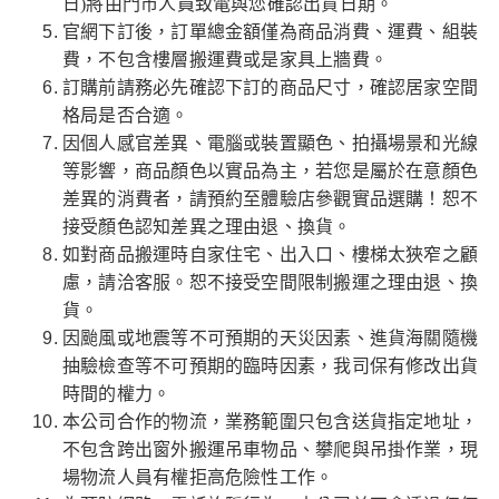
日)將由門市人員致電與您確認出貨日期。
官網下訂後，訂單總金額僅為商品消費、運費、組裝
費，不包含樓層搬運費或是家具上牆費。
訂購前請務必先確認下訂的商品尺寸，確認居家空間
格局是否合適。
因個人感官差異、電腦或裝置顯色、拍攝場景和光線
等影響，商品顏色以實品為主，若您是屬於在意顏色
差異的消費者，請預約至體驗店參觀實品選購！恕不
接受顏色認知差異之理由退、換貨。
如對商品搬運時自家住宅、出入口、樓梯太狹窄之顧
慮，請洽客服。恕不接受空間限制搬運之理由退、換
貨。
因颱風或地震等不可預期的天災因素、進貨海關隨機
抽驗檢查等不可預期的臨時因素，我司保有修改出貨
時間的權力。
本公司合作的物流，業務範圍只包含送貨指定地址，
不包含跨出窗外搬運吊車物品、攀爬與吊掛作業，現
場物流人員有權拒高危險性工作。