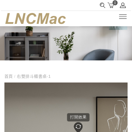
0
首頁
/
右雙排斗櫃書桌-1